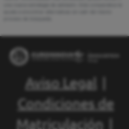
una nueva estrategia de admisión. Esta comparativa te
ayuda a encontrar alternativas sin salir del mismo
proceso de búsqueda.
Aviso Legal
|
Condiciones de
Matriculación
|