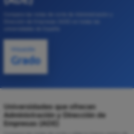
Compara las notas de corte de Administración y
Dirección de Empresas (ADE) en todas las
universidades de España
TITULACIÓN
Grado
Universidades que ofrecen
Administración y Dirección de
Empresas (ADE)
Compara las notas de corte y elige tu futuro centro de