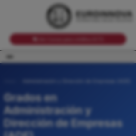
Notas de corte por Comunidades Autónomas
Buscador
Notas de corte por grado
Notas de corte por ramas universitarias
Ver Cursos para créditos ECTS
Inicio
Administración y Dirección de Empresas (ADE)
Grados en
Administración y
Dirección de Empresas
(ADE)