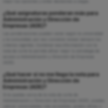
mejor tus opciones y evitar decisiones a ciegas.
¿Qué asignaturas ponderan más para
Administración y Dirección de
Empresas (ADE)?
Las ponderaciones pueden variar según la universidad
y la comunidad, por eso conviene revisar siempre los
criterios vigentes. Combinar esa información con la
nota de corte te permite afinar mejor tu estrategia de
acceso a Administración y Dirección de Empresas
(ADE).
¿Qué hacer si no me llega la nota para
Administración y Dirección de
Empresas (ADE)?
Si te quedas cerca de la nota de corte de
Administración y Dirección de Empresas (ADE), puedes
valorar universidades más accesibles, grados afines o