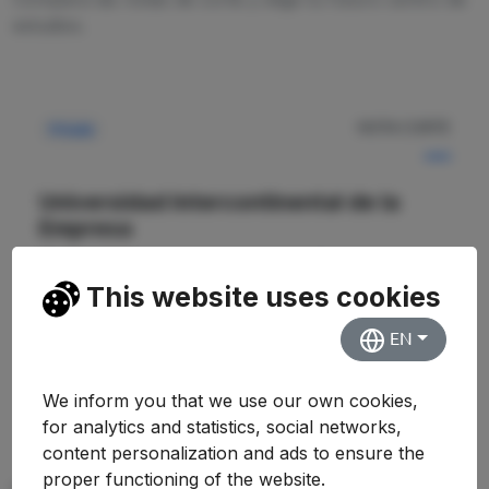
estudios.
NOTA CORTE
Privada
—
Universidad Intercontinental de la
Empresa
Facultad de Administración de Empresas y
Derecho (Campus de Vigo)
This website uses cookies
EN
Ver Detalles
We inform you that we use our own cookies,
for analytics and statistics, social networks,
content personalization and ads to ensure the
proper functioning of the website.