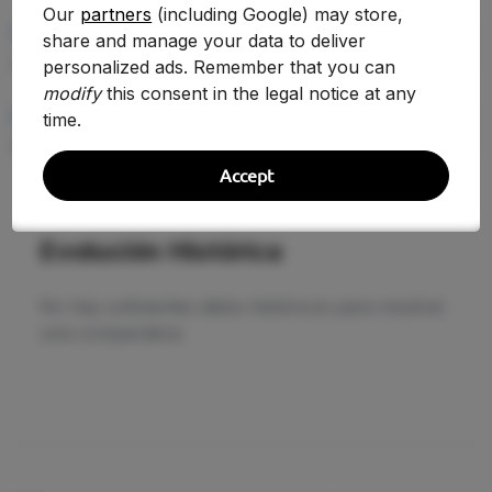
Our
partners
(including Google) may store,
PRECIO TOTAL EST.
share and manage your data to deliver
—
personalized ads. Remember that you can
modify
this consent in the legal notice at any
RENDIMIENTO MEDIO
time.
—
Accept
Evolución Histórica
No hay suficientes datos históricos para mostrar
una comparativa.