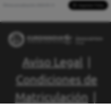
Imprimir Ficha
Última actualización: 2026-05-13
Aviso Legal
|
Condiciones de
Matriculación
|