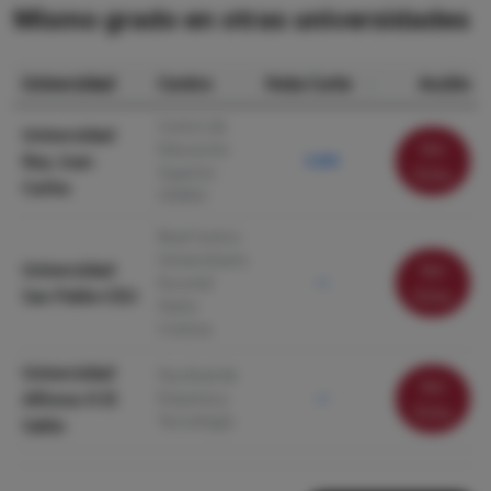
Mismo grado en otras universidades
Universidad
Centro
Nota Corte
Acción
Centro de
Universidad
Ver
Educación
Rey Juan
5.000
Superior
ficha
Carlos
CEDEU
Real Centro
Universitario
Universidad
Ver
Escorial-
—
San Pablo-CEU
ficha
María
Cristina
Universidad
Facultad de
Ver
Alfonso X El
Empresa y
—
ficha
Tecnología
Sabio