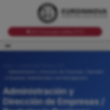
Notas de corte por Comunidades Autónomas
Buscador
Notas de corte por grado
Notas de corte por ramas universitarias
Ver Cursos para créditos ECTS
Inicio
Universidad Ramón Llull
Administración y Dirección de Empresas / Bachelor
in Business Administration and Management
Administración y
Dirección de Empresas /