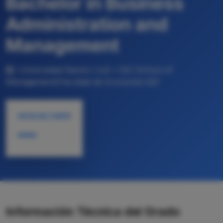
Bachelor in Business
Administration and
Management
Universidad Ramón Llull • IQS School of
Management/Facultad de Economía IQS
NOTA DE CORTE
—
Información Técnica del Grado