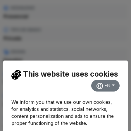
MODALIDAD
Presencial
TIPO DE GRADO
Privada
IDIOMA
Español
This website uses cookies
PLAZAS
170
EN
CRÉDITOS TOTALES
We inform you that we use our own cookies,
240 ECTS
for analytics and statistics, social networks,
content personalization and ads to ensure the
PRECIO CRÉDITO
proper functioning of the website.
—