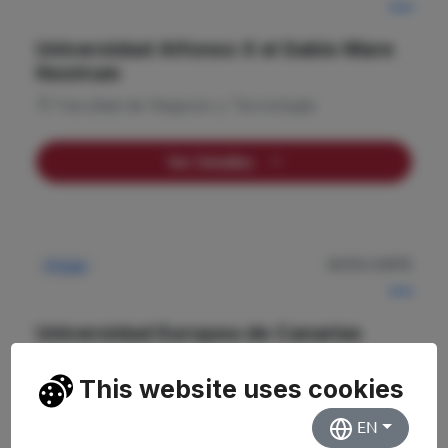
—
Universidad Alfonso X el Sabio Mare
Nostrum
Facultad de Negocio y Tecnología
Ver Detalles
NOTA CORTE
Privada
—
Universidad Europea de Canarias
Facultad de Ciencias Sociales
This website uses cookies
Ver Detalles
EN