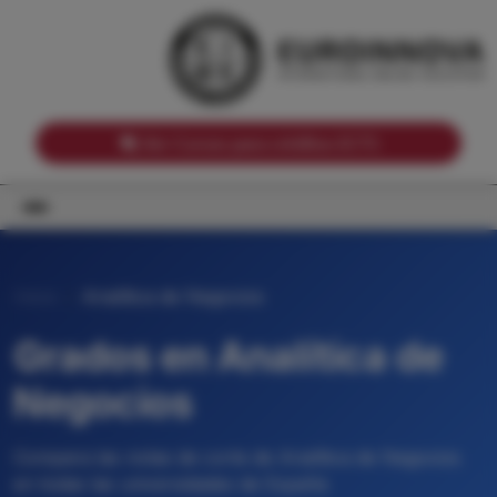
Notas de corte por Comunidades Autónomas
Buscador
Notas de corte por grado
Notas de corte por ramas universitarias
Ver Cursos para créditos ECTS
Inicio
Analítica de Negocios
Grados en Analítica de
Negocios
Compara las notas de corte de Analítica de Negocios
en todas las universidades de España