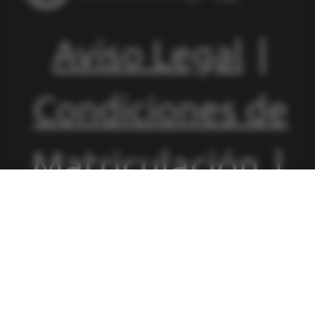
Aviso Legal
|
Condiciones de
Matriculación
|
Política de
Privacidad
|