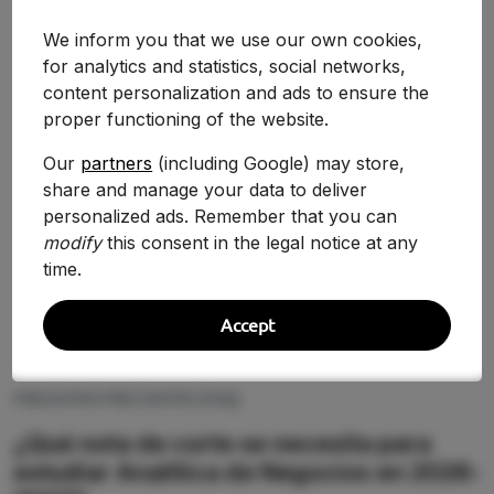
We inform you that we use our own cookies,
for analytics and statistics, social networks,
NOTA CORTE
Privada
content personalization and ads to ensure the
—
proper functioning of the website.
Universidad Europea de Valencia
Our
partners
(including Google) may store,
share and manage your data to deliver
Facultad de Ciencias Sociales
personalized ads. Remember that you can
modify
this consent in the legal notice at any
Ver Detalles
time.
Accept
PREGUNTAS FRECUENTES (FAQ)
¿Qué nota de corte se necesita para
estudiar Analítica de Negocios en 2026-