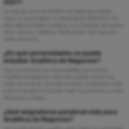
2027?
La nota de corte de Analítica de Negocios cambia
según la universidad y la demanda de 2026-2027. En
esta página puedes comparar la puntuación de acceso
entre centros y detectar dónde tienes más opciones
reales de entrar.
¿En qué universidades se puede
estudiar Analítica de Negocios?
Aquí encontrarás las universidades que ofrecen
Analítica de Negocios para que puedas revisar sus
notas de corte en una sola consulta. Compararlo todo
junto te ayudará a priorizar mejor tus opciones y evitar
decisiones a ciegas.
¿Qué asignaturas ponderan más para
Analítica de Negocios?
Las ponderaciones pueden variar según la universidad