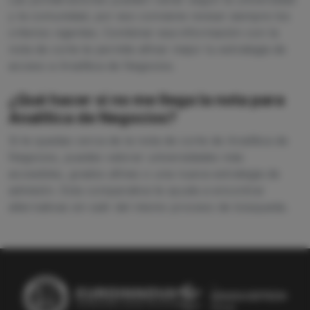
y la comunidad, por eso conviene revisar siempre los
criterios vigentes. Combinar esa información con la
nota de corte te permite afinar mejor tu estrategia de
acceso a Analítica de Negocios.
¿Qué hacer si no me llega la nota para
Analítica de Negocios?
Si te quedas cerca de la nota de corte de Analítica de
Negocios, puedes valorar universidades más
accesibles, grados afines o una nueva estrategia de
admisión. Esta comparativa te ayuda a encontrar
alternativas sin salir del mismo proceso de búsqueda.