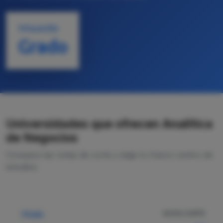
TITULACIÓN
Grado
Universidades que ofrecen Analítica
de Negocios
Compara las notas de corte y elige tu futuro centro de
estudios.
NOTA CORTE
Privada