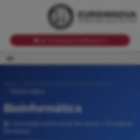
Notas de corte por Comunidades Autónomas
Buscador
Notas de corte por grado
Notas de corte por ramas universitarias
Ver Cursos para créditos ECTS
Inicio
Universidad Autónoma de Barcelona
Bioinformática
Bioinformática
Universidad Autónoma de Barcelona • Facultad de
Biociencias