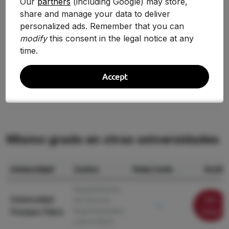
Our
partners
(including Google) may store,
share and manage your data to deliver
Evolución Histórica
personalized ads. Remember that you can
modify
this consent in the legal notice at any
No hay suficientes datos históricos para mostrar
time.
una comparativa.
Accept
Mismo grado en otras universidades
Universidad
Centro
Nota Corte
Acción
Departamento
Universidad
Ver
de Ciencias
—
Experimentales
Pompeu Fabra
ficha
y de la Salud