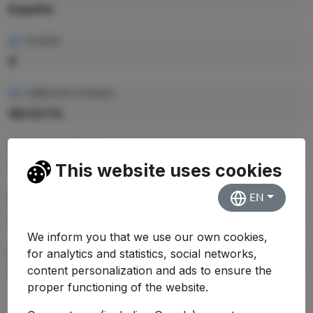
Español
PLAZAS
0
CRÉDITOS TOTALES
180 ECTS
PRECIO CRÉDITO
—
This website uses cookies
EN
PRECIO TOTAL EST.
—
We inform you that we use our own cookies,
RENDIMIENTO MEDIO
for analytics and statistics, social networks,
content personalization and ads to ensure the
—
proper functioning of the website.