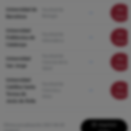
Universidad de
Ver
Facultad de
—
Biología
Barcelona
ficha
Universidad
Ver
Facultad de
Politécnica de
—
Informática
ficha
Catalunya
Facultad de
Universidad
Ver
Ciencias de la
—
San Jorge
ficha
Salud
Universidad
Facultad de
Católica Santa
Ver
Ciencias y
—
Teresa de
ficha
Artes
Jesús de Ávila
Imprimir
Última actualización: 2021-06-28