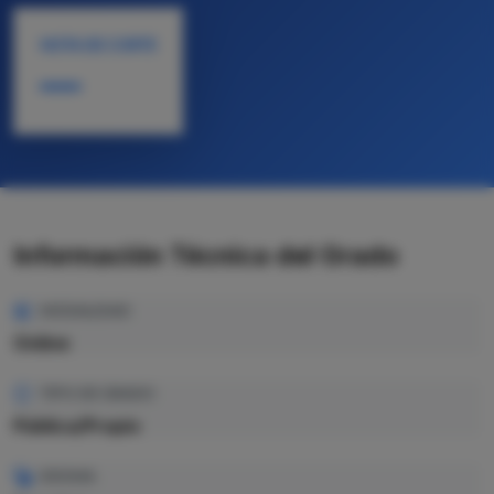
NOTA DE CORTE
—
Información Técnica del Grado
MODALIDAD
Online
TIPO DE GRADO
Pública/Propio
IDIOMA