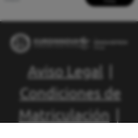
19:40:47
Ficha
Aviso Legal
|
Condiciones de
Matriculación
|
Política de