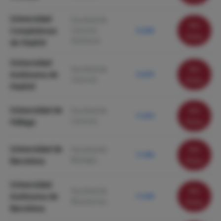
Universidad
Facultad de
Ver
Complutense
Ciencias
12.260
ficha
Químicas
de Madrid
Universidad
Ver
Facultad de
Autónoma de
12.070
Ciencias
ficha
Madrid
Universidad de
Ver
Facultad de
11.670
Ciencias
Málaga
ficha
Universidad de
Ver
Facultad de
11.590
Biología
Barcelona
ficha
Universidad
Ver
Facultad de
Autónoma de
11.240
Biociencias
ficha
Barcelona