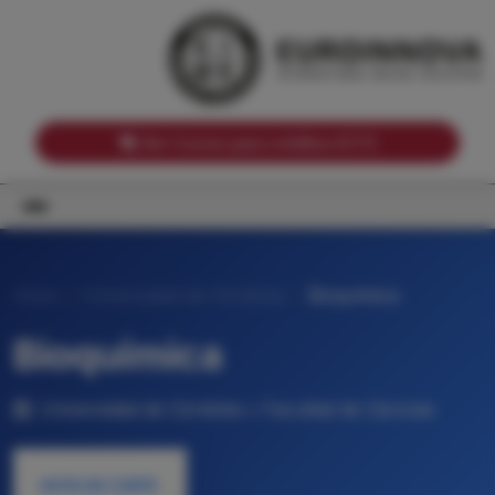
Notas de corte por Comunidades Autónomas
Buscador
Notas de corte por grado
Notas de corte por ramas universitarias
Ver Cursos para créditos ECTS
Inicio
Universidad de Córdoba
Bioquímica
Bioquímica
Universidad de Córdoba • Facultad de Ciencias
NOTA DE CORTE