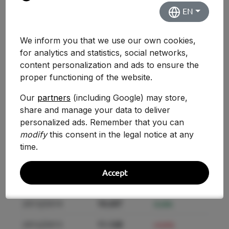
EN
2024-2025
11.480
-6.80%
2021/2022
12.318
+4.66%
We inform you that we use our own cookies,
for analytics and statistics, social networks,
2020/2021
11.769
-0.78%
content personalization and ads to ensure the
proper functioning of the website.
2019/2020
11.861
+4.78%
Our
partners
(including Google) may store,
2018/2019
11.320
-2.92%
share and manage your data to deliver
2017/2018
11.660
personalized ads. Remember that you can
-0.21%
modify
this consent in the legal notice at any
2016/2017
11.684
+1.06%
time.
2015/2016
11.561
+0.93%
Accept
2014/2015
11.455
+12.23%
2013/2014
10.207
-8.28%
2012/2013
11.128
+4.02%