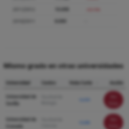
2011/2012
10.698
+33.73%
2010/2011
8.000
—
Mismo grado en otras universidades
Universidad
Centro
Nota Corte
Acción
Universidad de
Ver
Facultad de
12.370
Biología
Sevilla
ficha
Universidad de
Ver
Facultad de
12.290
Ciencias
Granada
ficha