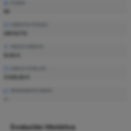
PLAZAS
50
CRÉDITOS TOTALES
240 ECTS
PRECIO CRÉDITO
12.62 €
PRECIO TOTAL EST.
3.028,80 €
RENDIMIENTO MEDIO
—
Evolución Histórica