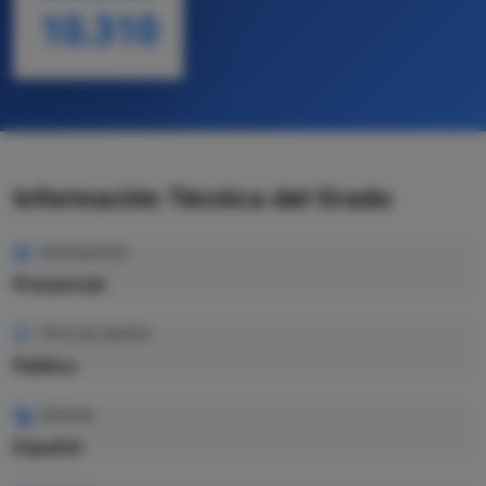
10.310
Información Técnica del Grado
MODALIDAD
Presencial
TIPO DE GRADO
Pública
IDIOMA
Español