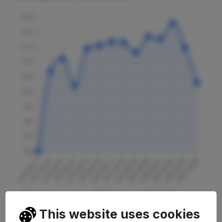
Curso
Nota
Variación
This website uses cookies
2025-2026
10.310
-10.19%