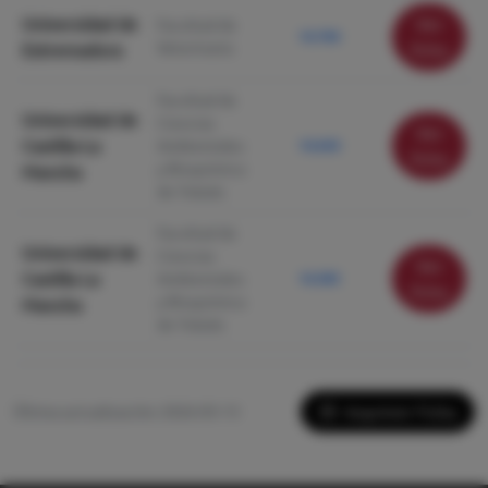
Universidad de
Ver
Facultad de
10.700
Veterinaria
Extremadura
ficha
Facultad de
Universidad de
Ciencias
Ver
Castilla-La
Ambientales
10.630
ficha
y Bioquímica
Mancha
de Toledo
Facultad de
Universidad de
Ciencias
Ver
Castilla La
Ambientales
10.585
ficha
y Bioquímica
Mancha
de Toledo
Imprimir Ficha
Última actualización: 2026-05-13