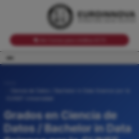
Notas de corte por Comunidades Autónomas
Buscador
Notas de corte por grado
Notas de corte por ramas universitarias
Ver Cursos para créditos ECTS
Inicio
Ciencia de Datos / Bachelor in Data Science por la
CUNEF Universidad
Grados en Ciencia de
Datos / Bachelor in Data