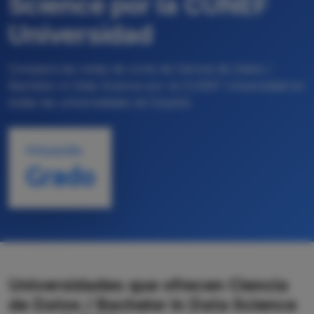
Science por la CUNEF
Universidad
Compara las notas de corte de Ciencia de Datos /
Bachelor in Data Science por la CUNEF Universidad en
todas las universidades de España
TITULACIÓN
Grado
Universidades que ofrecen Ciencia
de Datos / Bachelor in Data Science