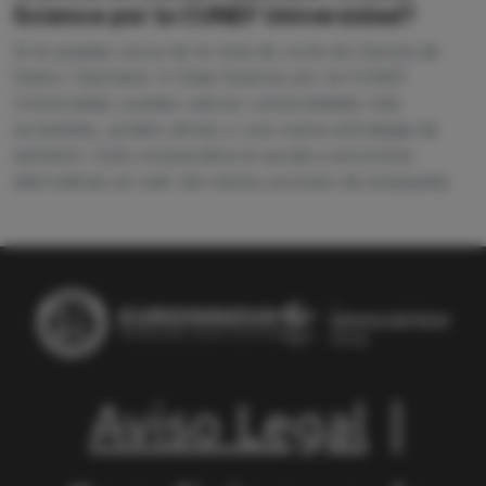
Science por la CUNEF Universidad?
Si te quedas cerca de la nota de corte de Ciencia de
Datos / Bachelor in Data Science por la CUNEF
Universidad, puedes valorar universidades más
accesibles, grados afines o una nueva estrategia de
admisión. Esta comparativa te ayuda a encontrar
alternativas sin salir del mismo proceso de búsqueda.
Aviso Legal
|