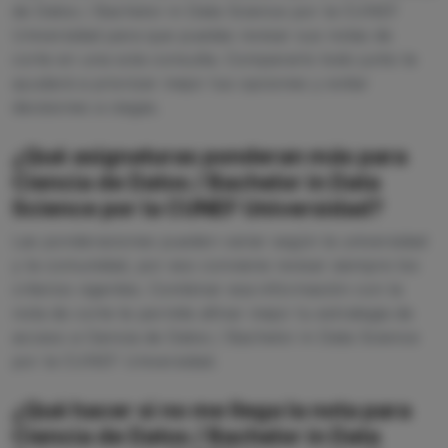
de Datos / Bachelor in Data Science por la CUNEF
Universidad para que puedas revisar sus notas de
corte en una sola consulta. Compararlo todo junto te
ayudará a priorizar mejor tus opciones y evitar
decisiones a ciegas.
¿Qué asignaturas ponderan más para
Ciencia de Datos / Bachelor in Data
Science por la CUNEF Universidad?
Las ponderaciones pueden variar según la universidad
y la comunidad, por eso conviene revisar siempre los
criterios vigentes. Combinar esa información con la
nota de corte te permite afinar mejor tu estrategia de
acceso a Ciencia de Datos / Bachelor in Data Science
por la CUNEF Universidad.
¿Qué hacer si no me llega la nota para
Ciencia de Datos / Bachelor in Data