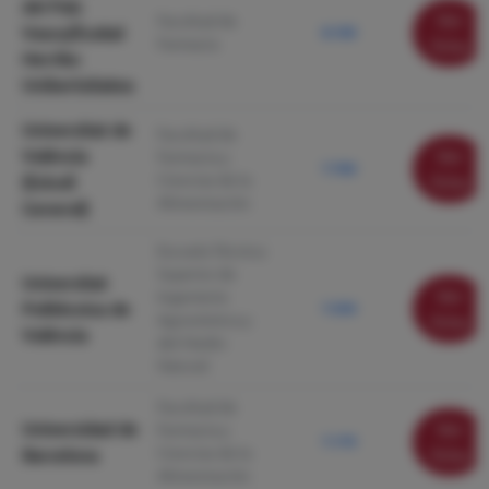
del País
Ver
Facultad de
Vasco/Euskal
8.100
Farmacia
ficha
Herriko
Unibertsitatea
Universitat de
Facultad de
València
Ver
Farmacia y
7.760
Ciencias de la
(Estudi
ficha
Alimentación
General)
Escuela Técnica
Superior de
Universitat
Ver
Ingeniería
Politècnica de
7.550
Agronómica y
ficha
València
del Medio
Natural
Facultad de
Universidad de
Ver
Farmacia y
7.170
Ciencias de la
Barcelona
ficha
Alimentación