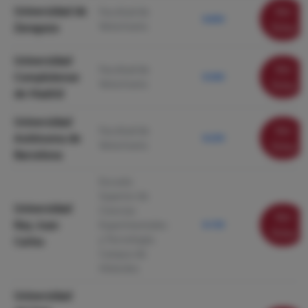
Universidad de
Ver
Facultad de
8.830
Veterinaria
Zaragoza
ficha
Universidad
Ver
Facultad de
Complutense
8.560
Veterinaria
ficha
de Madrid
Universidad
Ver
Facultad de
Autónoma de
8.230
Veterinaria
ficha
Barcelona
Escuela
Superior de
Universidad
Ciencias
Ver
Rey Juan
Experimentales
8.150
ficha
y Tecnología.
Carlos
Campus de
Móstoles
Universidad