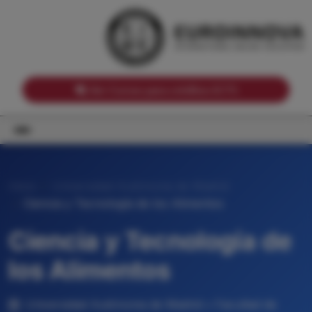
Notas de corte por Comunidades Autónomas
Buscador
Notas de corte por grado
Notas de corte por ramas universitarias
Ver Cursos para créditos ECTS
Inicio
Universidad Autónoma de Madrid
Ciencia y Tecnología de los Alimentos
Ciencia y Tecnología de
los Alimentos
Universidad Autónoma de Madrid • Facultad de