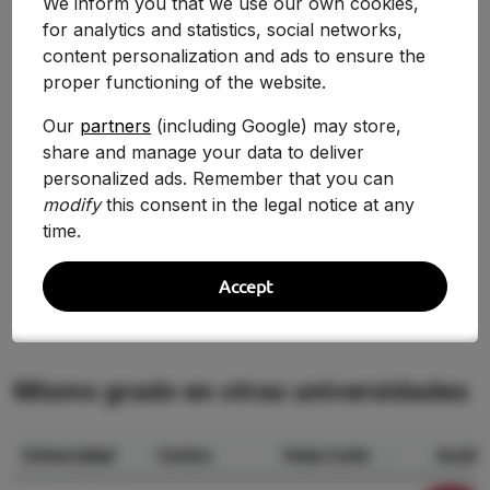
We inform you that we use our own cookies,
for analytics and statistics, social networks,
Curso
Nota
Variación
content personalization and ads to ensure the
proper functioning of the website.
2025-2026
8.530
-3.72%
Our
partners
(including Google) may store,
2024-2025
8.860
-9.55%
share and manage your data to deliver
2020/2021
9.796
personalized ads. Remember that you can
+16.83%
modify
this consent in the legal notice at any
2019/2020
8.385
—
time.
Accept
Mismo grado en otras universidades
Universidad
Centro
Nota Corte
Acción