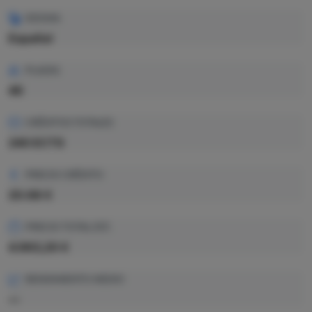
IDIOMA
Español
PLAZAS
46
CRÉDITOS TOTALES
240 ECTS
PRECIO CRÉDITO
20.68 €
PRECIO TOTAL EST.
4.963,20 €
RENDIMIENTO MEDIO
—