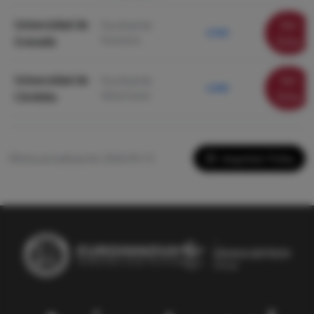
Universidad de
Ver
Facultad de
6.940
Farmacia
Granada
ficha
Universidad de
Ver
Facultad de
6.080
Veterinaria
Córdoba
ficha
Imprimir Ficha
Última actualización: 2026-05-13