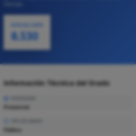
Ciencias
NOTA DE CORTE
8.530
Información Técnica del Grado
MODALIDAD
Presencial
TIPO DE GRADO
Pública