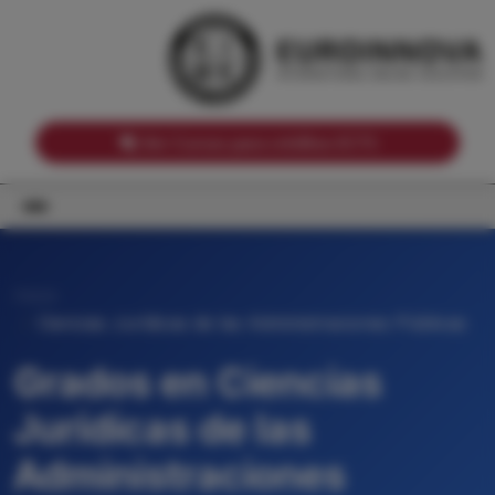
Notas de corte por Comunidades Autónomas
Buscador
Notas de corte por grado
Notas de corte por ramas universitarias
Ver Cursos para créditos ECTS
Inicio
Ciencias Jurídicas de las Administraciones Públicas
Grados en Ciencias
Jurídicas de las
Administraciones