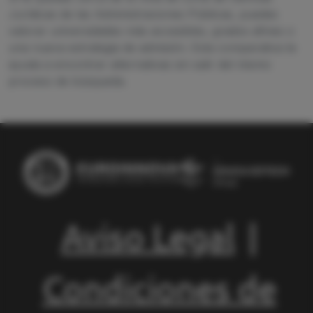
Jurídicas de las Administraciones Públicas, puedes
valorar universidades más accesibles, grados afines o
una nueva estrategia de admisión. Esta comparativa te
ayuda a encontrar alternativas sin salir del mismo
proceso de búsqueda.
Aviso Legal
|
Condiciones de