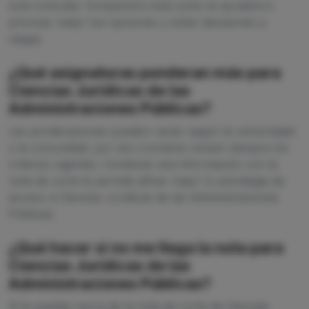
sola consulta. Compararlo todo junto te ayudará a
priorizar mejor tus opciones y evitar decisiones a
ciegas.
¿Qué asignaturas ponderan más para
Ciencias Jurídicas de las
Administraciones Públicas?
Las ponderaciones pueden variar según la universidad
y la comunidad, por eso conviene revisar siempre los
criterios vigentes. Combinar esa información con la
nota de corte te permite afinar mejor tu estrategia de
acceso a Ciencias Jurídicas de las Administraciones
Públicas.
¿Qué hacer si no me llega la nota para
Ciencias Jurídicas de las
Administraciones Públicas?
Si te quedas cerca de la nota de corte de Ciencias