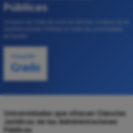
Públicas
Compara las notas de corte de Ciencias Jurídicas de las
Administraciones Públicas en todas las universidades
de España
TITULACIÓN
Grado
Universidades que ofrecen Ciencias
Jurídicas de las Administraciones
Públicas