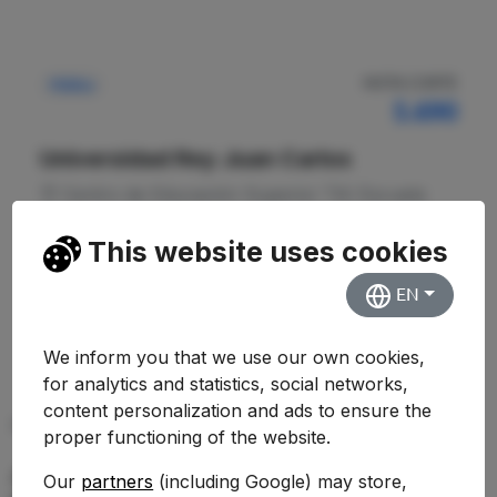
NOTA CORTE
Pública
5.690
Universidad Rey Juan Carlos
Centro de Educación Superior TAI Escuela
Universitaria de Artes
This website uses cookies
Ver Detalles
EN
We inform you that we use our own cookies,
for analytics and statistics, social networks,
content personalization and ads to ensure the
PREGUNTAS FRECUENTES (FAQ)
proper functioning of the website.
¿Qué nota de corte se necesita para
Our
partners
(including Google) may store,