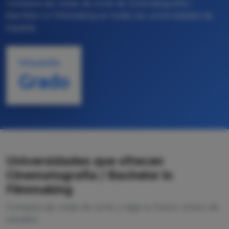
Compara las notas de corte de Cinematografía /
Bachelor in Filmmaking en todas las universidades de
España
TITULACIÓN
Grado
Universidades que ofrecen
Cinematografía / Bachelor in
Filmmaking
Compara las notas de corte y elige tu futuro centro de
estudios.