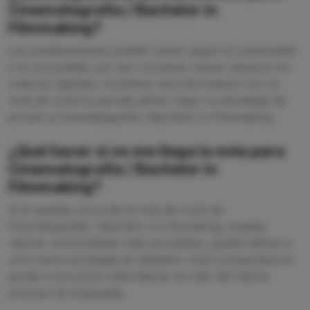
Cinematografía / Bachelor in
Filmmaking?
Las ponderaciones pueden variar según la universidad
y la comunidad, por eso conviene revisar siempre los
criterios vigentes. Combinar esa información con la
nota de corte te permite afinar mejor tu estrategia de
acceso a Cinematografía / Bachelor in Filmmaking.
¿Qué hacer si no me llega la nota para
Cinematografía / Bachelor in
Filmmaking?
Si te quedas cerca de la nota de corte de
Cinematografía / Bachelor in Filmmaking, puedes
valorar universidades más accesibles, grados afines o
una nueva estrategia de admisión. Esta comparativa te
ayuda a encontrar alternativas sin salir del mismo
proceso de búsqueda.