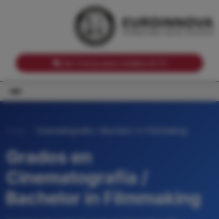
Notas de corte por Comunidades Autónomas
Buscador
Notas de corte por grado
Notas de corte por ramas universitarias
Ver Cursos para créditos ECTS
Inicio
Cinematografía / Bachelor in Filmmaking
Grados en
Cinematografía /
Bachelor in Filmmaking