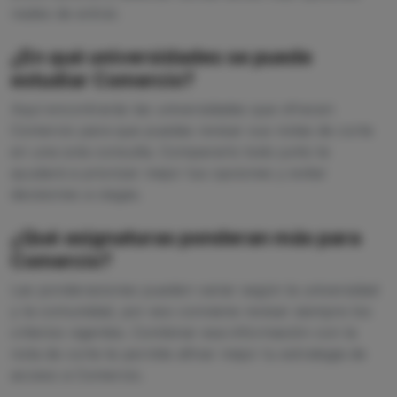
reales de entrar.
¿En qué universidades se puede
estudiar Comercio?
Aquí encontrarás las universidades que ofrecen
Comercio para que puedas revisar sus notas de corte
en una sola consulta. Compararlo todo junto te
ayudará a priorizar mejor tus opciones y evitar
decisiones a ciegas.
¿Qué asignaturas ponderan más para
Comercio?
Las ponderaciones pueden variar según la universidad
y la comunidad, por eso conviene revisar siempre los
criterios vigentes. Combinar esa información con la
nota de corte te permite afinar mejor tu estrategia de
acceso a Comercio.