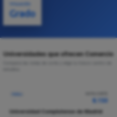
TITULACIÓN
Grado
Universidades que ofrecen Comercio
Compara las notas de corte y elige tu futuro centro de
estudios.
NOTA CORTE
Pública
8.150
Universidad Complutense de Madrid