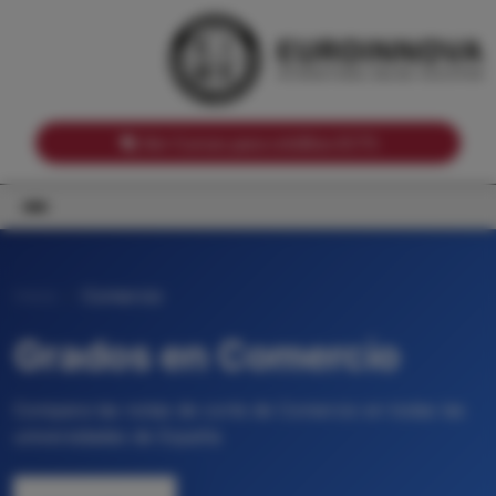
Notas de corte por Comunidades Autónomas
Buscador
Notas de corte por grado
Notas de corte por ramas universitarias
Ver Cursos para créditos ECTS
Inicio
Comercio
Grados en Comercio
Compara las notas de corte de Comercio en todas las
universidades de España