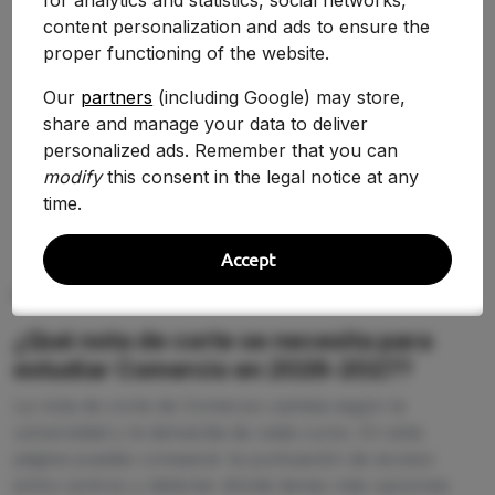
for analytics and statistics, social networks,
5.000
content personalization and ads to ensure the
proper functioning of the website.
Universidad de Vigo
Facultad de Comercio
Our
partners
(including Google) may store,
share and manage your data to deliver
personalized ads. Remember that you can
Ver Detalles
modify
this consent in the legal notice at any
time.
Accept
PREGUNTAS FRECUENTES (FAQ)
¿Qué nota de corte se necesita para
estudiar Comercio en 2026-2027?
La nota de corte de Comercio cambia según la
universidad y la demanda de cada curso. En esta
página puedes comparar la puntuación de acceso
entre centros y detectar dónde tienes más opciones