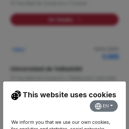
Facultad de Comercio y Turismo
Ver Detalles
NOTA CORTE
Pública
5.000
Universidad de Valladolid
Facultad de Comercio y Relaciones Laborales
This website uses cookies
Ver Detalles
EN
We inform you that we use our own cookies,
NOTA CORTE
Pública