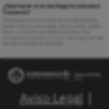
¿Qué hacer si no me llega la nota para
Comercio?
Si te quedas cerca de la nota de corte de Comercio,
puedes valorar universidades más accesibles, grados
afines o una nueva estrategia de admisión. Esta
comparativa te ayuda a encontrar alternativas sin salir
del mismo proceso de búsqueda.
Aviso Legal
|