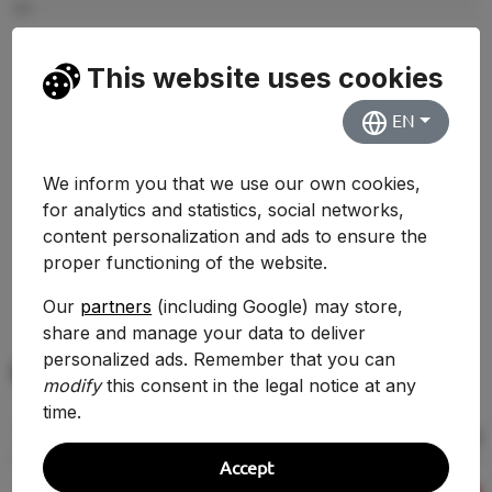
—
This website uses cookies
Evolución Histórica
EN
No hay suficientes datos históricos para mostrar
We inform you that we use our own cookies,
una comparativa.
for analytics and statistics, social networks,
content personalization and ads to ensure the
proper functioning of the website.
Our
partners
(including Google) may store,
share and manage your data to deliver
personalized ads. Remember that you can
Mismo grado en otras universidades
modify
this consent in the legal notice at any
time.
Universidad
Centro
Nota Corte
Acción
Accept
Facultad de
Universidad