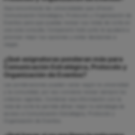
Aquí encontrarás las universidades que ofrecen
Comunicación Estratégica, Protocolo y Organización de
Eventos para que puedas revisar sus notas de corte en
una sola consulta. Compararlo todo junto te ayudará a
priorizar mejor tus opciones y evitar decisiones a
ciegas.
¿Qué asignaturas ponderan más para
Comunicación Estratégica, Protocolo y
Organización de Eventos?
Las ponderaciones pueden variar según la universidad
y la comunidad, por eso conviene revisar siempre los
criterios vigentes. Combinar esa información con la
nota de corte te permite afinar mejor tu estrategia de
acceso a Comunicación Estratégica, Protocolo y
Organización de Eventos.