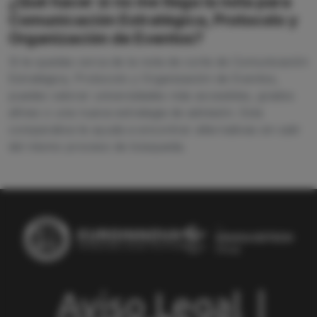
¿Qué hacer si no me llega la nota para
Comunicación Estratégica, Protocolo y
Organización de Eventos?
Si te quedas cerca de la nota de corte de Comunicación
Estratégica, Protocolo y Organización de Eventos,
puedes valorar universidades más accesibles, grados
afines o una nueva estrategia de admisión. Esta
comparativa te ayuda a encontrar alternativas sin salir
del mismo proceso de búsqueda.
Aviso Legal
|