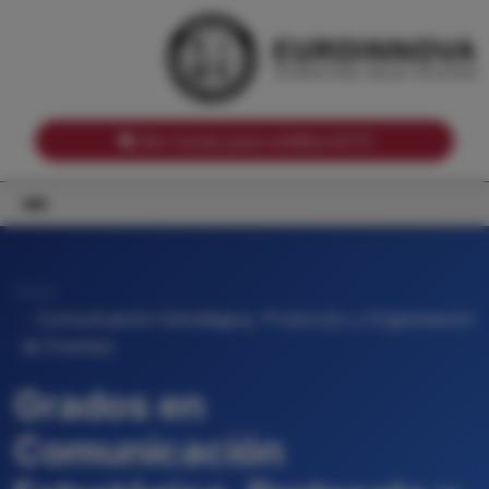
Notas de corte por Comunidades Autónomas
Buscador
Notas de corte por grado
Notas de corte por ramas universitarias
Ver Cursos para créditos ECTS
Inicio
Comunicación Estratégica, Protocolo y Organización
de Eventos
Grados en
Comunicación