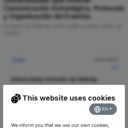
Universidades que ofrecen
Comunicación Estratégica, Protocolo
y Organización de Eventos
Compara las notas de corte y elige tu futuro centro de
estudios.
NOTA CORTE
Privada
—
Universidad Antonio de Nebrija
Centro de Educación Superior Felipe Moreno-
Nebrija
This website uses cookies
EN
Ver Detalles
We inform you that we use our own cookies,