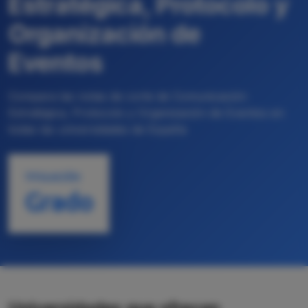
Estratégica, Protocolo y
Organización de
Eventos
Compara las notas de corte de Comunicación
Estratégica, Protocolo y Organización de Eventos en
todas las universidades de España
TITULACIÓN
Grado