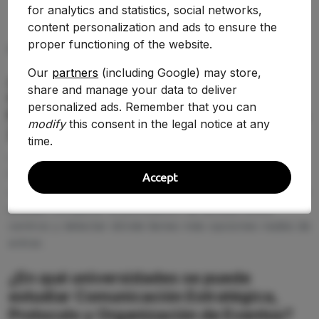
for analytics and statistics, social networks,
content personalization and ads to ensure the
proper functioning of the website.
PREGUNTAS FRECUENTES (FAQ)
Our
partners
(including Google) may store,
¿Qué nota de corte se necesita para
share and manage your data to deliver
estudiar Comunicación Estratégica,
personalized ads. Remember that you can
Protocolo y Organización de Eventos en
modify
this consent in the legal notice at any
2026-2027?
time.
La nota de corte de Comunicación Estratégica,
Protocolo y Organización de Eventos cambia según la
Accept
universidad y la demanda de 2026-2027. En esta página
puedes comparar la puntuación de acceso entre
centros y detectar dónde tienes más opciones reales de
entrar.
¿En qué universidades se puede
estudiar Comunicación Estratégica,
Protocolo y Organización de Eventos?