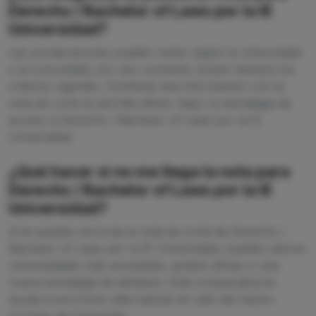
Derecho / Bachelor of Laws por la IE
Universidad?
Las ponderaciones pueden variar según la universidad
y la comunidad, por eso conviene revisar siempre los
criterios vigentes. Combinar esa información con la
nota de corte te permite afinar mejor tu estrategia de
acceso a Derecho / Bachelor of Laws por la IE
Universidad.
¿Qué hacer si no me llega la nota para
Derecho / Bachelor of Laws por la IE
Universidad?
Si te quedas cerca de la nota de corte de Derecho /
Bachelor of Laws por la IE Universidad, puedes valorar
universidades más accesibles, grados afines o una
nueva estrategia de admisión. Esta comparativa te
ayuda a encontrar alternativas sin salir del mismo