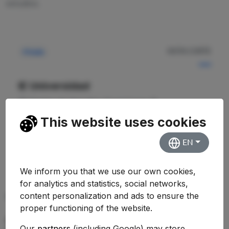
estudios.
NOTA CORTE
Privada
—
IE Universidad
Centro de Estudios Superiores IE
This website uses cookies
Ver Detalles
EN
We inform you that we use our own cookies,
for analytics and statistics, social networks,
content personalization and ads to ensure the
PREGUNTAS FRECUENTES (FAQ)
proper functioning of the website.
¿Qué nota de corte se necesita para
Our
partners
(including Google) may store,