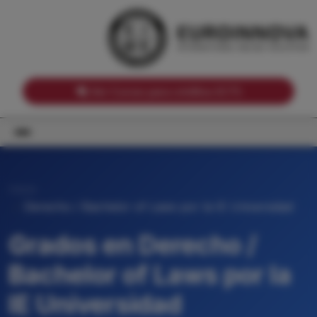
Notas de corte por Comunidades Autónomas
Buscador
Notas de corte por grado
Notas de corte por ramas universitarias
Ver Cursos para créditos ECTS
Inicio
Derecho / Bachelor of Laws por la IE Universidad
Grados en Derecho /
Bachelor of Laws por la
IE Universidad