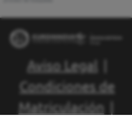
proceso de búsqueda.
Aviso Legal
|
Condiciones de
Matriculación
|
Política de