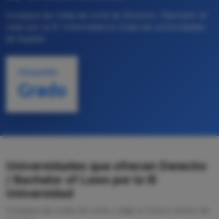
Compara las notas de corte de Derecho / Bachelor of
Laws por la IE Universidad en todas las universidades
de España
TITULACIÓN
Grado
Universidades que ofrecen Derecho
/ Bachelor of Laws por la IE
Universidad
Compara las notas de corte y elige tu futuro centro de