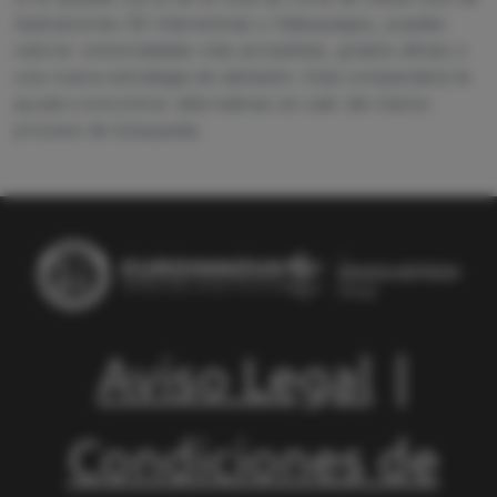
Aplicaciones 3D Interactivas y Videojuegos, puedes
valorar universidades más accesibles, grados afines o
una nueva estrategia de admisión. Esta comparativa te
ayuda a encontrar alternativas sin salir del mismo
proceso de búsqueda.
Aviso Legal
|
Condiciones de