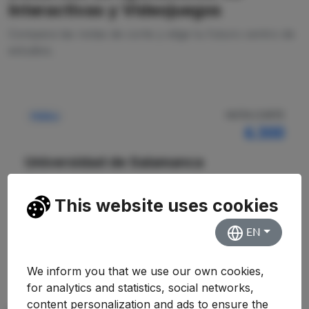
Interactivas y Videojuegos
Compara las notas de corte y elige tu futuro centro de
estudios.
NOTA CORTE
Pública
6.300
Universidad de Salamanca
Escuela Politécnica Superior de Zamora
This website uses cookies
Ver Detalles
EN
We inform you that we use our own cookies,
for analytics and statistics, social networks,
content personalization and ads to ensure the