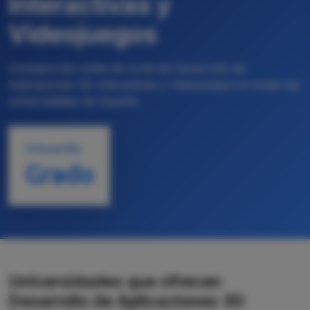
Interactivas y
Videojuegos
Compara las notas de corte de Desarrollo de
Aplicaciones 3D Interactivas y Videojuegos en todas las
universidades de España
TITULACIÓN
Grado
Universidades que ofrecen
Desarrollo de Aplicaciones 3D