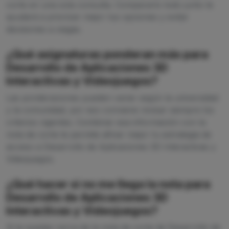
corte en una sola consulta. Compararlo todo junto te
ayudará a priorizar mejor tus opciones y evitar
decisiones a ciegas.
¿Qué asignaturas ponderan más para
Desarrollo de Aplicaciones 3D
Interactivas y Videojuegos?
Las ponderaciones pueden variar según la universidad
y la comunidad, por eso conviene revisar siempre los
criterios vigentes. Combinar esa información con la
nota de corte te permite afinar mejor tu estrategia de
acceso a Desarrollo de Aplicaciones 3D Interactivas y
Videojuegos.
¿Qué hacer si no me llega la nota para
Desarrollo de Aplicaciones 3D
Interactivas y Videojuegos?
Si te quedas cerca de la nota de corte de Desarrollo de