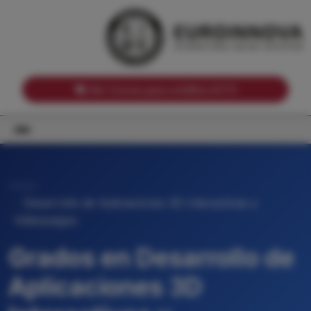
Notas de corte por Comunidades Autónomas
Buscador
Notas de corte por grado
Notas de corte por ramas universitarias
Ver Cursos para créditos ECTS
Inicio
Desarrollo de Aplicaciones 3D Interactivas y
Videojuegos
Grados en Desarrollo de
Aplicaciones 3D