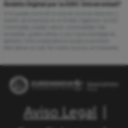
Ámbito Digital por la ESIC Universidad?
Si te quedas cerca de la nota de corte de Dirección y
Gestión de Empresas en el Ámbito Digital por la ESIC
Universidad, puedes valorar universidades más
accesibles, grados afines o una nueva estrategia de
admisión. Esta comparativa te ayuda a encontrar
alternativas sin salir del mismo proceso de búsqueda.
Aviso Legal
|