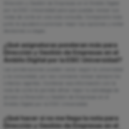
Dirección y Gestión de Empresas en el Ámbito Digital
por la ESIC Universidad para que puedas revisar sus
notas de corte en una sola consulta. Compararlo todo
junto te ayudará a priorizar mejor tus opciones y evitar
decisiones a ciegas.
¿Qué asignaturas ponderan más para
Dirección y Gestión de Empresas en el
Ámbito Digital por la ESIC Universidad?
Las ponderaciones pueden variar según la universidad
y la comunidad, por eso conviene revisar siempre los
criterios vigentes. Combinar esa información con la
nota de corte te permite afinar mejor tu estrategia de
acceso a Dirección y Gestión de Empresas en el
Ámbito Digital por la ESIC Universidad.
¿Qué hacer si no me llega la nota para
Dirección y Gestión de Empresas en el