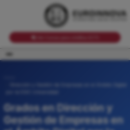
Notas de corte por Comunidades Autónomas
Buscador
Notas de corte por grado
Notas de corte por ramas universitarias
Ver Cursos para créditos ECTS
Inicio
Dirección y Gestión de Empresas en el Ámbito Digital
por la ESIC Universidad
Grados en Dirección y
Gestión de Empresas en