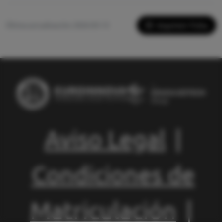
Imprimir Ficha
Última actualización: 2026-05-13
Aviso Legal
|
Condiciones de
Matriculación
|