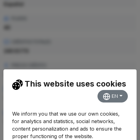
Español
PLAZAS
40
CRÉDITOS TOTALES
240 ECTS
PRECIO CRÉDITO
—
This website uses cookies
PRECIO TOTAL EST.
EN
—
RENDIMIENTO MEDIO
We inform you that we use our own cookies,
for analytics and statistics, social networks,
—
content personalization and ads to ensure the
proper functioning of the website.