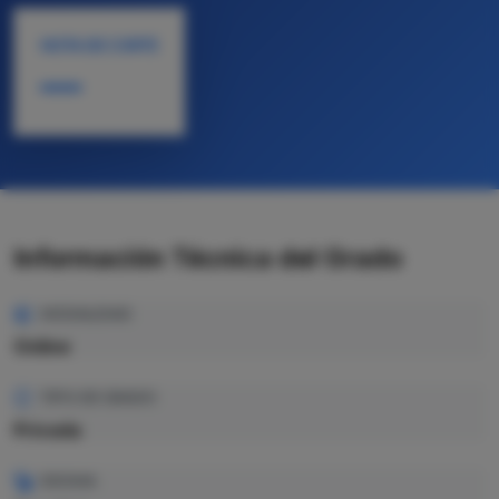
NOTA DE CORTE
—
Información Técnica del Grado
MODALIDAD
Online
TIPO DE GRADO
Privada
IDIOMA