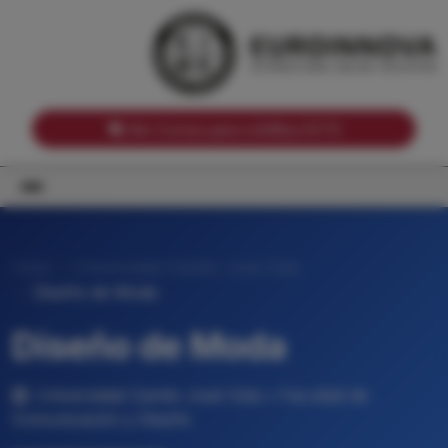
Notas de corte por Comunidades Autónomas
Buscador
Notas de corte por grado
Notas de corte por ramas universitarias
Ver Cursos para créditos ECTS
Inicio
Universidad Camilo José Cela
Diseño de Moda
Diseño de Moda
Universidad Camilo José Cela • Facultad de
Comunicación y Diseño