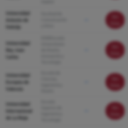
Madrid
Universidad
Facultad de
Ver
Antonio de
Comunicación
—
ficha
y Artes
Nebrija
ESNEEscuela
Universidad
Universitaria
Ver
Rey Juan
de Diseño,
—
ficha
Innovación y
Carlos
Tecnología
Escuela de
Universidad
Ver
Ciencias,
Europea de
—
Ingeniería y
ficha
Valencia
Diseño
Escuela
Universidad
Ver
Superior de
Internacional
—
Ingeniería y
ficha
de La Rioja
Tecnología