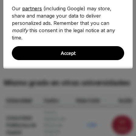
Our
partners
(including Google) may store,
Evolución Histórica
share and manage your data to deliver
personalized ads. Remember that you can
No hay suficientes datos históricos para mostrar
modify
this consent in the legal notice at any
una comparativa.
time.
Accept
Mismo grado en otras universidades
Universidad
Centro
Nota Corte
Acción
Centro
Universidad
Superior de
Ver
Politécnica de
Diseño de
5.240
ficha
Moda de
Madrid