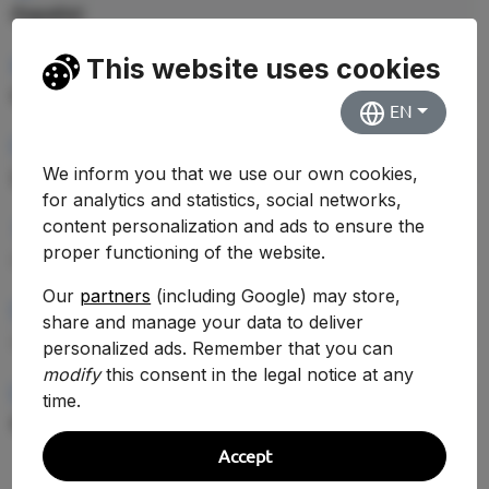
Español
This website uses cookies
PLAZAS
0
EN
CRÉDITOS TOTALES
We inform you that we use our own cookies,
240 ECTS
for analytics and statistics, social networks,
content personalization and ads to ensure the
PRECIO CRÉDITO
proper functioning of the website.
—
Our
partners
(including Google) may store,
PRECIO TOTAL EST.
share and manage your data to deliver
—
personalized ads. Remember that you can
modify
this consent in the legal notice at any
RENDIMIENTO MEDIO
time.
89%
Accept