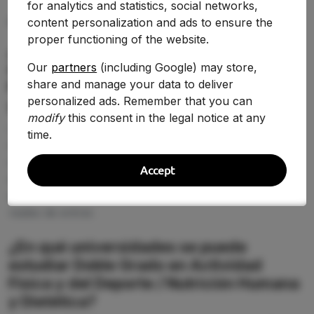
for analytics and statistics, social networks,
content personalization and ads to ensure the
PREGUNTAS FRECUENTES (FAQ)
proper functioning of the website.
¿Qué nota de corte se necesita para
estudiar Doble Grado en Actividad
Our
partners
(including Google) may store,
share and manage your data to deliver
Física y del Deporte / Nutrición Humana
personalized ads. Remember that you can
y Dietética en 2026-2027?
modify
this consent in the legal notice at any
La nota de corte de Doble Grado en Actividad Física y
time.
del Deporte / Nutrición Humana y Dietética cambia
según la universidad y la demanda de 2026-2027. En
Accept
esta página puedes comparar la puntuación de acceso
entre centros y detectar dónde tienes más opciones
reales de entrar.
¿En qué universidades se puede
estudiar Doble Grado en Actividad
Física y del Deporte / Nutrición Humana
y Dietética?