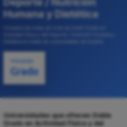
Deporte / Nutrición
Humana y Dietética
Compara las notas de corte de Doble Grado en
Actividad Física y del Deporte / Nutrición Humana y
Dietética en todas las universidades de España
TITULACIÓN
Grado
Universidades que ofrecen Doble
Grado en Actividad Física y del