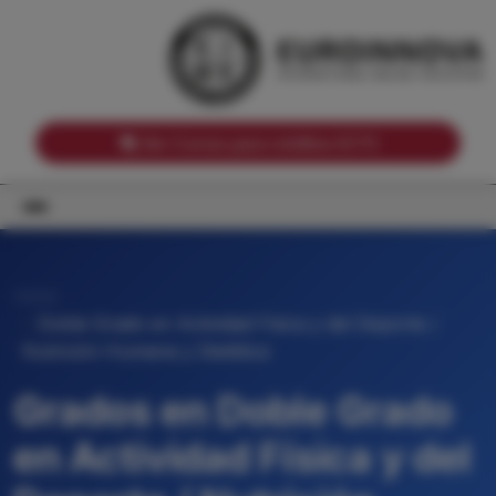
Notas de corte por Comunidades Autónomas
Buscador
Notas de corte por grado
Notas de corte por ramas universitarias
Ver Cursos para créditos ECTS
Inicio
Doble Grado en Actividad Física y del Deporte /
Nutrición Humana y Dietética
Grados en Doble Grado
en Actividad Física y del