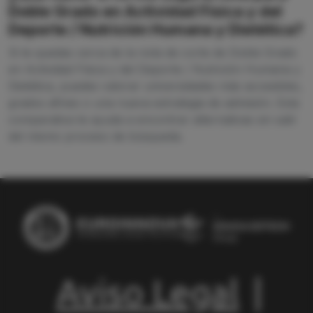
Doble Grado en Actividad Física y del
Deporte / Nutrición Humana y Dietética?
Si te quedas cerca de la nota de corte de Doble Grado
en Actividad Física y del Deporte / Nutrición Humana y
Dietética, puedes valorar universidades más accesibles,
grados afines o una nueva estrategia de admisión. Esta
comparativa te ayuda a encontrar alternativas sin salir
del mismo proceso de búsqueda.
Aviso Legal
|