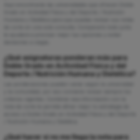
Aquí encontrarás las universidades que ofrecen Doble
Grado en Actividad Física y del Deporte / Nutrición
Humana y Dietética para que puedas revisar sus notas
de corte en una sola consulta. Compararlo todo junto
te ayudará a priorizar mejor tus opciones y evitar
decisiones a ciegas.
¿Qué asignaturas ponderan más para
Doble Grado en Actividad Física y del
Deporte / Nutrición Humana y Dietética?
Las ponderaciones pueden variar según la universidad
y la comunidad, por eso conviene revisar siempre los
criterios vigentes. Combinar esa información con la
nota de corte te permite afinar mejor tu estrategia de
acceso a Doble Grado en Actividad Física y del Deporte
/ Nutrición Humana y Dietética.
¿Qué hacer si no me llega la nota para