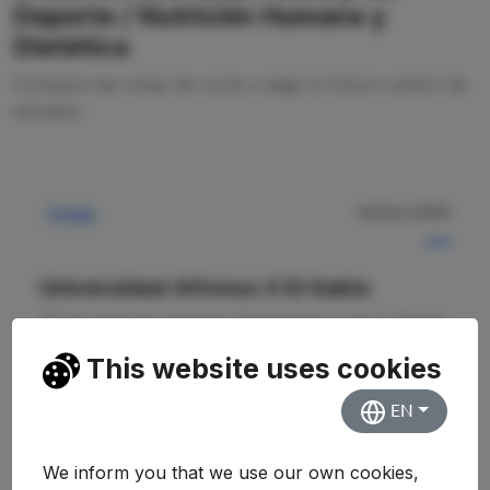
Deporte / Nutrición Humana y
Dietética
Compara las notas de corte y elige tu futuro centro de
estudios.
NOTA CORTE
Privada
—
Universidad Alfonso X El Sabio
Facultad de Ciencias Biomédicas y de la Salud
This website uses cookies
Ver Detalles
EN
We inform you that we use our own cookies,