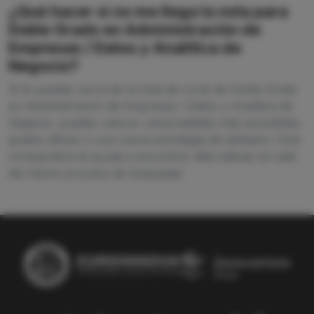
¿Qué hacer si no me llega la nota para
Doble Grado en Administración de
Empresas / Datos y Analítica de
Negocio?
Si te quedas cerca de la nota de corte de Doble Grado
en Administración de Empresas / Datos y Analítica de
Negocio, puedes valorar universidades más accesibles,
grados afines o una nueva estrategia de admisión. Esta
comparativa te ayuda a encontrar alternativas sin salir
del mismo proceso de búsqueda.