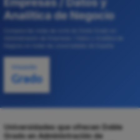
Empresas / Datos y
Analítica de Negocio
Compara las notas de corte de Doble Grado en
Administración de Empresas / Datos y Analítica de
Negocio en todas las universidades de España
TITULACIÓN
Grado
Universidades que ofrecen Doble
Grado en Administración de