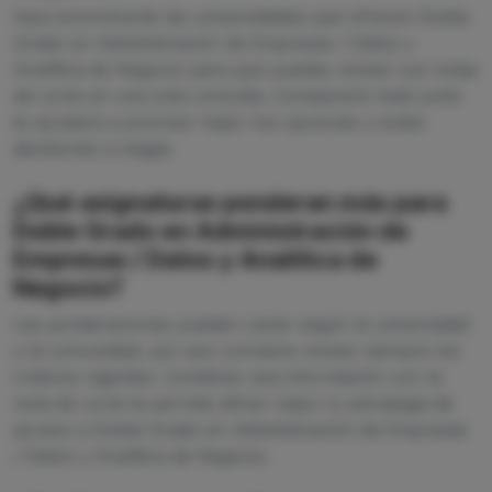
Aquí encontrarás las universidades que ofrecen Doble
Grado en Administración de Empresas / Datos y
Analítica de Negocio para que puedas revisar sus notas
de corte en una sola consulta. Compararlo todo junto
te ayudará a priorizar mejor tus opciones y evitar
decisiones a ciegas.
¿Qué asignaturas ponderan más para
Doble Grado en Administración de
Empresas / Datos y Analítica de
Negocio?
Las ponderaciones pueden variar según la universidad
y la comunidad, por eso conviene revisar siempre los
criterios vigentes. Combinar esa información con la
nota de corte te permite afinar mejor tu estrategia de
acceso a Doble Grado en Administración de Empresas
/ Datos y Analítica de Negocio.