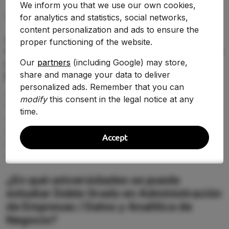
We inform you that we use our own cookies,
for analytics and statistics, social networks,
PREGUNTAS FRECUENTES (FAQ)
content personalization and ads to ensure the
¿Qué nota de corte se necesita para
proper functioning of the website.
estudiar Doble Grado en Administración
de Empresas / Datos y Analítica de
Our
partners
(including Google) may store,
share and manage your data to deliver
Negocio en 2026-2027?
personalized ads. Remember that you can
La nota de corte de Doble Grado en Administración de
modify
this consent in the legal notice at any
Empresas / Datos y Analítica de Negocio cambia según
time.
la universidad y la demanda de 2026-2027. En esta
página puedes comparar la puntuación de acceso
Accept
entre centros y detectar dónde tienes más opciones
reales de entrar.
¿En qué universidades se puede
estudiar Doble Grado en Administración
de Empresas / Datos y Analítica de
Negocio?