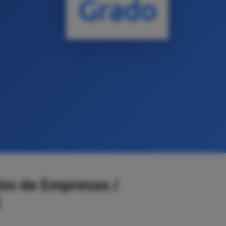
Grado
ón de Empresas /
)