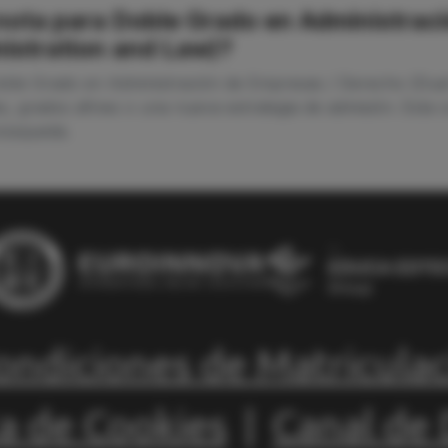
a nota para Doble Grado en Administra
istration and Law)?
Doble Grado en Administración de Empresas / Derecho (Dua
s, grados afines o una nueva estrategia de admisión. Esta 
 búsqueda.
ondiciones de Matricula
ca de Cookies
|
Canal de