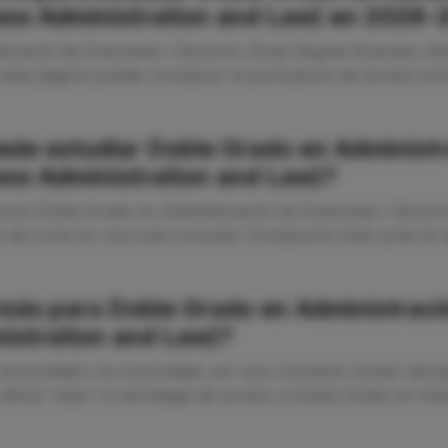
ess Administration and Law) en 2026-
stración de Empresas / Derecho (Dual Degree Business Adm
 esta página puedes comparar la puntuación de acceso entr
ede estudiar Doble Grado en Administr
ess Administration and Law)?
recen Doble Grado en Administración de Empresas / Derech
 de corte en una sola consulta. Compararlo todo junto te a
más para Doble Grado en Administraci
istration and Law)?
niversidad y la comunidad, por eso conviene revisar siempr
e afinar mejor tu estrategia de acceso a Doble Grado en A