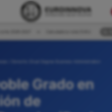
corte 2026-2027
Calculadora nota EVAU
B
sas / Derecho (Dual Degree Business Administration
oble Grado en
ión de