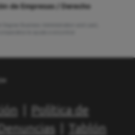
ción de Empresas / Derecho
l Degree Business Administration and Law),
comparativa te ayuda a encontrar
ción
|
Política de
 Denuncias
|
Tablón