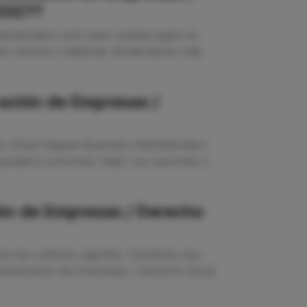
2027?
inistration and Law) cambia según la
e centros y detectar dónde tienes más
ación de Empresas /
o (Dual Degree Business Administration
yudará a priorizar mejor tus opciones y
ón de Empresas / Derecho
e los criterios vigentes. Combinar esa
dministración de Empresas / Derecho (Dual