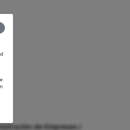
nd
o
ge
an
nistración de Empresas /