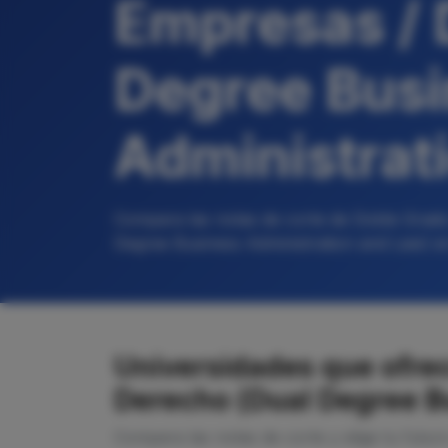
Empresas / 
Degree Bus
Administrat
Compara las notas de corte de Doble Grado
Degree Business Administration and Law) en
Universidades que ofre
Derecho (Dual Degree B
Compara las notas de corte y elige tu futur