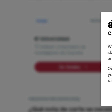
NOTA CORTE
Privada
—
c
IE Universidad
We
Instituto Universitario de
st
Investigación de Empresa
en
Ver Detalles
O
yo
m
PREGUNTAS FRECUENTES (FAQ)
¿Qué nota de corte se neces