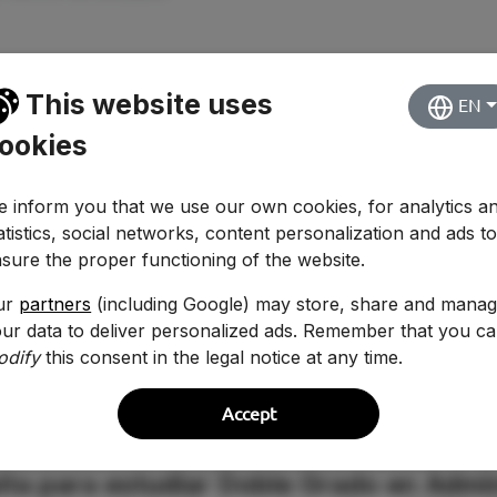
This website uses
EN
ookies
 inform you that we use our own cookies, for analytics a
atistics, social networks, content personalization and ads t
sure the proper functioning of the website.
ur
partners
(including Google) may store, share and mana
ur data to deliver personalized ads. Remember that you c
odify
this consent in the legal notice at any time.
Accept
ita para estudiar Doble Grado en Admi