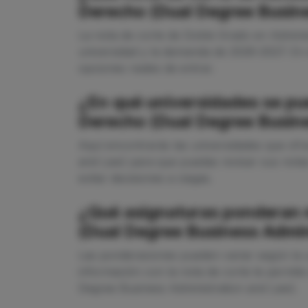
Derecho (Dual Degree Busin
La nota de corte de Doble Grado en Admini
universidad y la demanda de 2026-2027. En
opciones reales de entrar.
¿En qué universidades se pu
Derecho (Dual Degree Busin
Aquí encontrarás las universidades que of
and Law) para que puedas revisar sus notas
evitar decisiones a ciegas.
¿Qué asignaturas ponderan 
(Dual Degree Business Admin
Las ponderaciones pueden variar según la u
información con la nota de corte te permit
Degree Business Administration and Law).