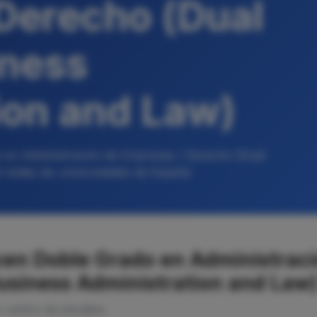
Derecho (Dual
iness
ion and Law)
 en Administración de Empresas / Derecho (Dual
 todas las universidades de España
cen Doble Grado en Administraci
usiness Administration and Law
o centro de estudios.