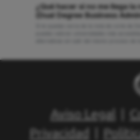
¿Qué hacer si no me llega l
(Dual Degree Business Admin
Si te quedas cerca de la nota de corte de 
puedes valorar universidades más accesible
alternativas sin salir del mismo proceso de
Aviso Legal
|
C
Privacidad
|
Políti