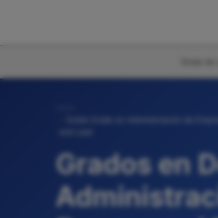
Notas de 
Inicio
Doble Grado en Administración de Empre
and Law)
Grados en D
Administrac