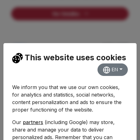
Ver Detalles
NOTA CORTE
Pública
5.000
This website uses cookies
Universidad de Las Palmas de Gran
EN
Canaria
Facultad de Economía, Empresa y Turismo
We inform you that we use our own cookies,
for analytics and statistics, social networks,
content personalization and ads to ensure the
Ver Detalles
proper functioning of the website.
Our
partners
(including Google) may store,
share and manage your data to deliver
NOTA CORTE
Pública
personalized ads. Remember that you can