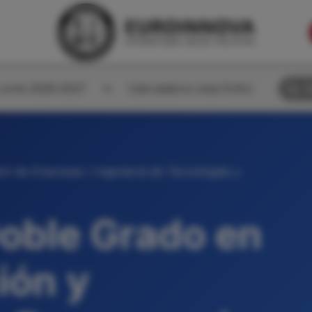
corte 2026-2027
Calculadora nota EVAU
B
ón de Empresas / Ingeniería de Tecnologías y
oble Grado en
ión y