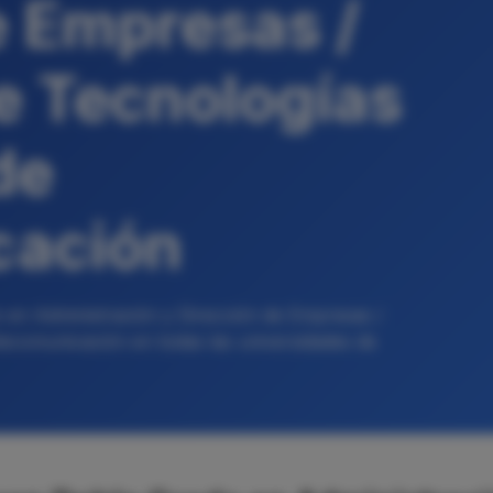
e Empresas /
de Tecnologías
de
cación
 en Administración y Dirección de Empresas /
elecomunicación en todas las universidades de