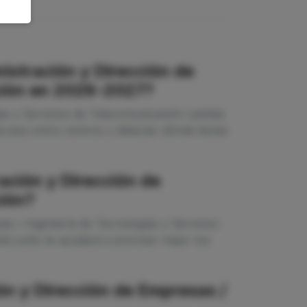
istración y Dirección de
ación en 2026-2027?
ías y Servicios de Telecomunicación cambia
cceso entre centros y detectar dónde tienes
ación y Dirección de
ción?
s / Ingeniería de Tecnologías y Servicios
o junto te ayudará a priorizar mejor tus
n y Dirección de Empresas /