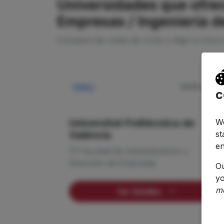
Universidades que ofre
Empresas / Ingeniería d
Compara las notas de corte y elige tu futur
NOTA CORTE
Pública
c
—
We
Universitat Politècnica de
st
València
en
Facultad de Administración y
Dirección de Empresas
O
yo
m
Ver Detalles