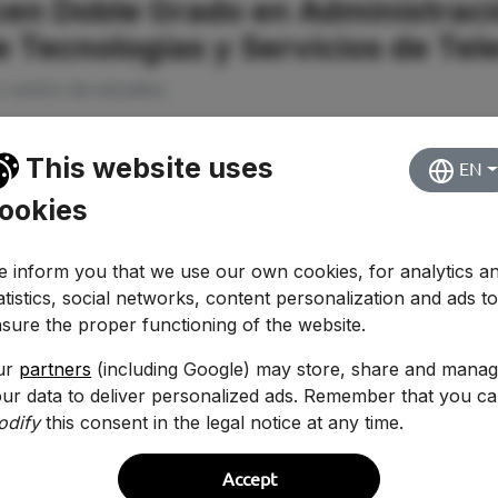
cen Doble Grado en Administraci
e Tecnologías y Servicios de Te
o centro de estudios.
This website uses
EN
ookies
 inform you that we use our own cookies, for analytics a
atistics, social networks, content personalization and ads t
sure the proper functioning of the website.
ur
partners
(including Google) may store, share and mana
ur data to deliver personalized ads. Remember that you c
odify
this consent in the legal notice at any time.
Accept