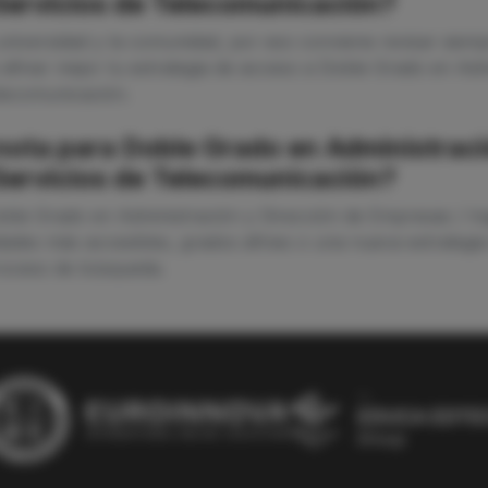
 Servicios de Telecomunicación?
niversidad y la comunidad, por eso conviene revisar siempr
 afinar mejor tu estrategia de acceso a Doble Grado en Ad
elecomunicación.
 nota para Doble Grado en Administrac
 Servicios de Telecomunicación?
oble Grado en Administración y Dirección de Empresas / In
ades más accesibles, grados afines o una nueva estrategia
proceso de búsqueda.