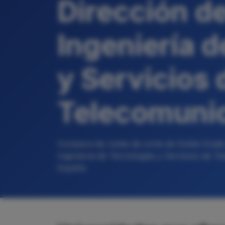
Dirección d
Ingeniería 
y Servicios 
Telecomuni
Compara las notas de corte de Doble Grado
Ingeniería de Tecnologías y Servicios de T
España