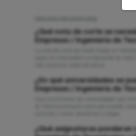
PREGUNTAS FRECUENTES (FAQ)
¿Qué nota de corte se neces
Empresas / Ingeniería de Te
La nota de corte de Doble Grado en Adminis
según la universidad y la demanda de cada 
más opciones reales de entrar.
¿En qué universidades se pu
Empresas / Ingeniería de Te
Aquí encontrarás las universidades que ofr
de Telecomunicación para que puedas revisa
opciones y evitar decisiones a ciegas.
¿Qué asignaturas ponderan m