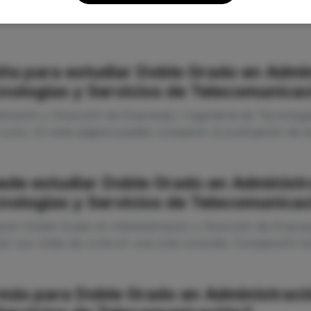
ita para estudiar Doble Grado en Admin
cnologías y Servicios de Telecomunic
tración y Dirección de Empresas / Ingeniería de Tecnolog
curso. En esta página puedes comparar la puntuación de a
ede estudiar Doble Grado en Administr
cnologías y Servicios de Telecomunica
ecen Doble Grado en Administración y Dirección de Empresa
r sus notas de corte en una sola consulta. Compararlo tod
ás para Doble Grado en Administració