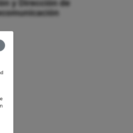
ón y Dirección de
lecomunicación
nd
o
ge
an