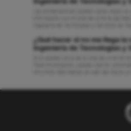
Ingeniería de Tecnologías y
Las ponderaciones pueden variar según la u
información con la nota de corte te permite
Ingeniería de Tecnologías y Servicios de T
¿Qué hacer si no me llega la
Ingeniería de Tecnologías y
Si te quedas cerca de la nota de corte de D
Telecomunicación, puedes valorar universid
encontrar alternativas sin salir del mismo 