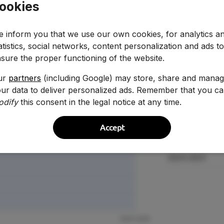
ookies
 inform you that we use our own cookies, for analytics a
atistics, social networks, content personalization and ads t
sure the proper functioning of the website.
ur
partners
(including Google) may store, share and mana
ur data to deliver personalized ads. Remember that you c
odify
this consent in the legal notice at any time.
Curso
Accept
2025-2026
2024-2025