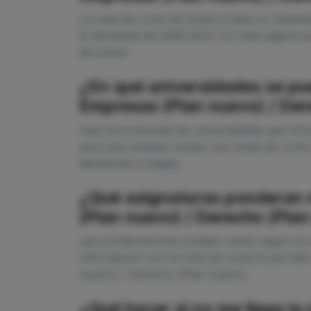
La nota de corte de Doble Grado en Admini
la demanda de 2026-2027. En esta página p
de entrar.
¿En qué universidades se pu
Empresas (Plan nuevo) / Der
Aquí encontrarás las universidades que of
para que puedas revisar sus notas de corte 
decisiones a ciegas.
¿Qué asignaturas ponderan 
(Plan nuevo) / Derecho (Pla
Las ponderaciones pueden variar según la u
información con la nota de corte te permit
nuevo) / Derecho (Plan nuevo).
¿Qué hacer si no me llega l