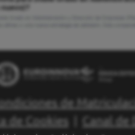
n nuevo)?
Doble Grado en Administración y Dirección de Empresas (P
s afines o una nueva estrategia de admisión. Esta comparat
ondiciones de Matriculac
ca de Cookies
|
Canal de