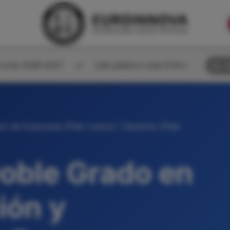
corte 2026-2027
Calculadora nota EVAU
B
ión de Empresas (Plan nuevo) / Derecho (Plan
oble Grado en
ión y