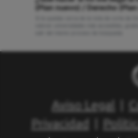
(Plan nuevo) / Derecho (Pla
Si te quedas cerca de la nota de corte de 
valorar universidades más accesibles, grado
salir del mismo proceso de búsqueda.
Aviso Legal
|
C
Privacidad
|
Políti