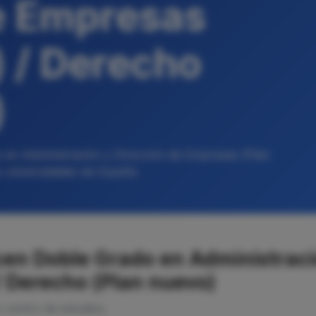
e Empresas
) / Derecho
)
 en Administración y Dirección de Empresas (Plan
s universidades de España
cen Doble Grado en Administraci
/ Derecho (Plan nuevo)
o centro de estudios.