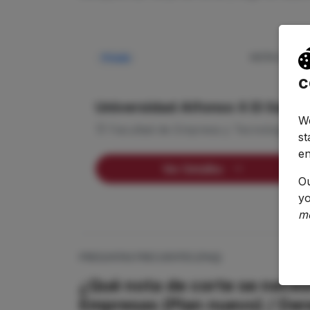
NOTA CORTE
Privada
—
c
Universidad Alfonso X El Sabio
We
Facultad de Empresa y Tecnología
st
en
Ver Detalles
O
yo
m
PREGUNTAS FRECUENTES (FAQ)
¿Qué nota de corte se neces
Empresas (Plan nuevo) / De