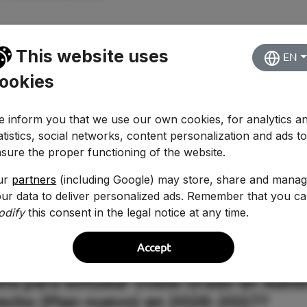
This website uses
EN
ookies
 inform you that we use our own cookies, for analytics a
atistics, social networks, content personalization and ads t
sure the proper functioning of the website.
ur
partners
(including Google) may store, share and mana
ur data to deliver personalized ads. Remember that you c
odify
this consent in the legal notice at any time.
Accept
ita para estudiar Doble Grado en Admin
recho (Plan nuevo) en 2026-2027?