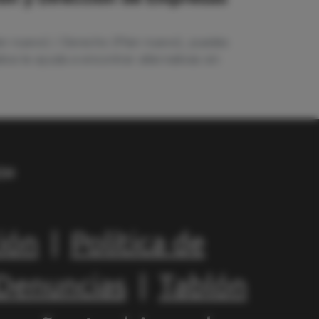
lan nuevo) / Derecho (Plan nuevo), puedes
iva te ayuda a encontrar alternativas sin
ión
|
Política de
 Denuncias
|
Tablón