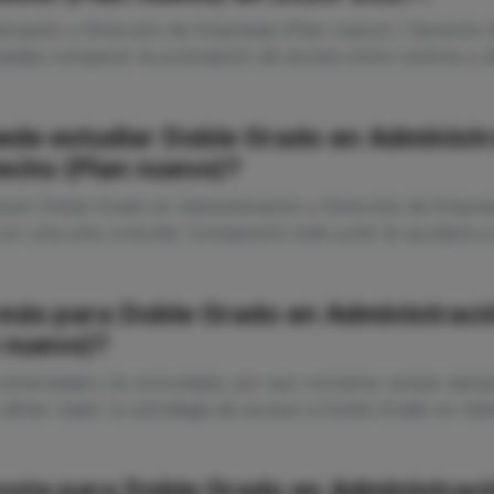
stración y Dirección de Empresas (Plan nuevo) / Derecho (
uedes comparar la puntuación de acceso entre centros y d
ede estudiar Doble Grado en Administr
echo (Plan nuevo)?
recen Doble Grado en Administración y Dirección de Empre
en una sola consulta. Compararlo todo junto te ayudará a p
más para Doble Grado en Administraci
n nuevo)?
niversidad y la comunidad, por eso conviene revisar siempr
e afinar mejor tu estrategia de acceso a Doble Grado en Ad
a nota para Doble Grado en Administrac