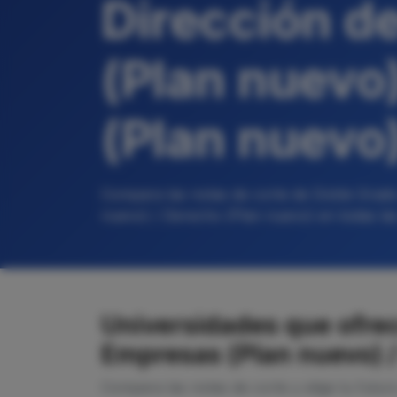
Dirección d
(Plan nuevo
(Plan nuevo
Compara las notas de corte de Doble Grado
nuevo) / Derecho (Plan nuevo) en todas la
Universidades que ofre
Empresas (Plan nuevo) 
Compara las notas de corte y elige tu futur