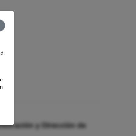
nd
o
ge
an
istración y Dirección de