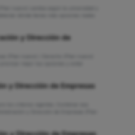
Plan nuevo) cambia según la universidad y
etectar dónde tienes más opciones reales
ación y Dirección de
sas (Plan nuevo) / Derecho (Plan nuevo)
riorizar mejor tus opciones y evitar
ón y Dirección de Empresas
e los criterios vigentes. Combinar esa
ministración y Dirección de Empresas (Plan
ión y Dirección de Empresas