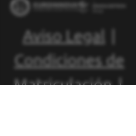
Aviso Legal
|
Condiciones de
Matriculación
|
Política de
Privacidad
|