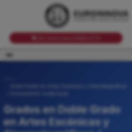
Notas de corte por Comunidades Autónomas
Buscador
Notas de corte por grado
Notas de corte por ramas universitarias
Ver Cursos para créditos ECTS
Inicio
Doble Grado en Artes Escénicas y Cinematográficas
/ Comunicación Audiovisual
Grados en Doble Grado
en Artes Escénicas y