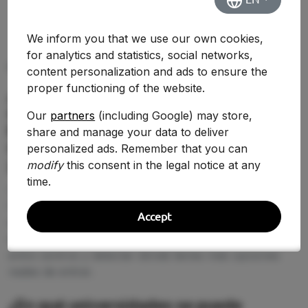
We inform you that we use our own cookies,
for analytics and statistics, social networks,
PREGUNTAS FRECUENTES (FAQ)
content personalization and ads to ensure the
proper functioning of the website.
¿Qué nota de corte se necesita para
estudiar Doble Grado en Artes
Our
partners
(including Google) may store,
Escénicas y Cinematográficas /
share and manage your data to deliver
Comunicación Audiovisual en 2026-
personalized ads. Remember that you can
2027?
modify
this consent in the legal notice at any
time.
La nota de corte de Doble Grado en Artes Escénicas y
Cinematográficas / Comunicación Audiovisual cambia
Accept
según la universidad y la demanda de 2026-2027. En
esta página puedes comparar la puntuación de acceso
entre centros y detectar dónde tienes más opciones
reales de entrar.
¿En qué universidades se puede