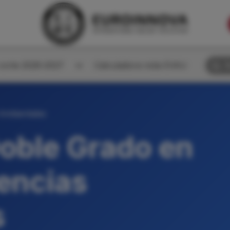
corte 2026-2027
Calculadora nota EVAU
B
 Ambientales
oble Grado en
iencias
s