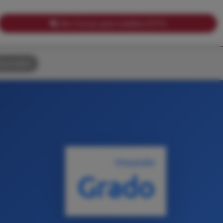
Ver Cursos para créditos ECTS
uscador
TITULACIÓN
Grado