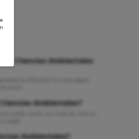
ge
an
gía / Ciencias Ambientales
 demanda de 2026-2027. En esta página
de entrar.
/ Ciencias Ambientales?
que puedas revisar sus notas de corte en
 a ciegas.
encias Ambientales?