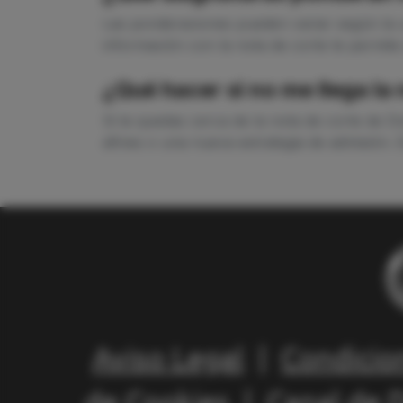
Las ponderaciones pueden variar según la u
información con la nota de corte te permite
¿Qué hacer si no me llega la
Si te quedas cerca de la nota de corte de D
afines o una nueva estrategia de admisión. 
Aviso Legal
|
Condicio
de Cookies
|
Canal de 