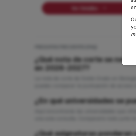
en
Ver Detalles
O
yo
m
PREGUNTAS FRECUENTES (FAQ)
¿Qué nota de corte se necesi
en 2026-2027?
La nota de corte de Doble Grado en Biologí
puedes comparar la puntuación de acceso en
¿En qué universidades se pu
Aquí encontrarás las universidades que ofr
una sola consulta. Compararlo todo junto te
¿Qué asignaturas ponderan m