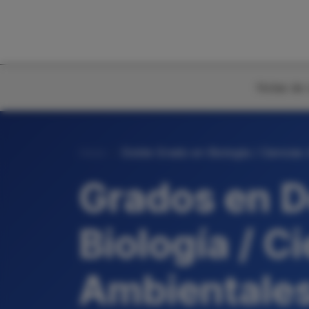
Notas de 
Inicio
Doble Grado en Biología / Ciencias
Grados en D
Biología / C
Ambientale