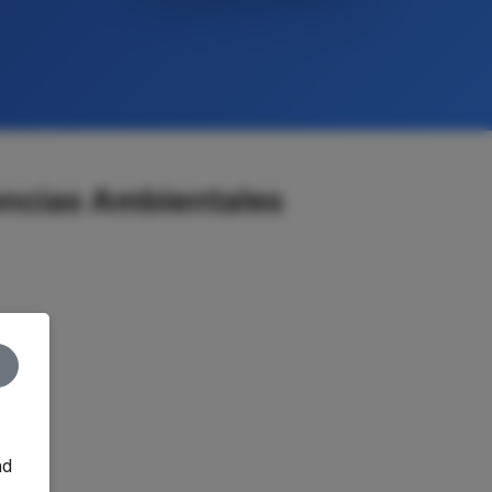
encias Ambientales
nd
o