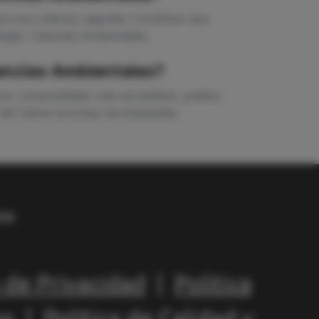
e los criterios vigentes. Combinar esa
ogía / Ciencias Ambientales.
iencias Ambientales?
orar universidades más accesibles, grados
ir del mismo proceso de búsqueda.
a de Privacidad
|
Política
os
|
Política de Calidad y