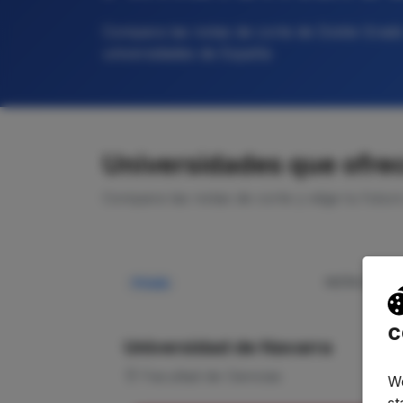
Compara las notas de corte de Doble Grado 
universidades de España
Universidades que ofrec
Compara las notas de corte y elige tu futur
NOTA CORTE
Privada
—
c
Universidad de Navarra
Facultad de Ciencias
We
st