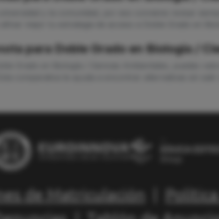
niversidad y la comunidad, por eso conviene revisar siempr
 afinar mejor tu estrategia de acceso a Doble Grado en Biol
 nota para Doble Grado en Biología / C
oble Grado en Biología / Ciencias Ambientales, puedes val
Esta comparativa te ayuda a encontrar alternativas sin sal
nes de Matriculación
|
Polític
Denuncias
|
Tablón de Anunci