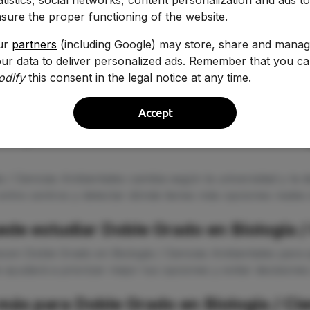
sure the proper functioning of the website.
Ver Detalles
ur
partners
(including Google) may store, share and mana
ur data to deliver personalized ads. Remember that you c
odify
this consent in the legal notice at any time.
Accept
ta para estudiar Doble Grado en Biolo
a / Ciencias Ambientales cambia según la universidad y la
tre centros y detectar dónde tienes más opciones reales 
ede estudiar Doble Grado en Biología 
ecen Doble Grado en Biología / Ciencias Ambientales para 
 ayudará a priorizar mejor tus opciones y evitar decisiones
ás para Doble Grado en Biología / Ci