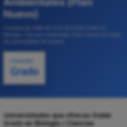
Ambientales (Plan
Nuevo)
Compara las notas de corte de Doble Grado en
Biología / Ciencias Ambientales (Plan Nuevo) en todas
las universidades de España
TITULACIÓN
Grado
Universidades que ofrecen Doble
Grado en Biología / Ciencias