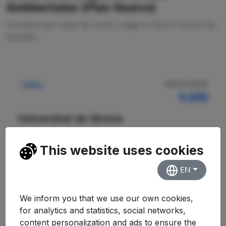
Ambientales (Plan Nuevo)
Compara las notas de corte y elige tu futuro centro de
estudios.
NOTA CORTE
Pública
9.690
Universitat de Girona
Facultad de Ciencias
This website uses cookies
Ver Detalles
EN
We inform you that we use our own cookies,
for analytics and statistics, social networks,
content personalization and ads to ensure the