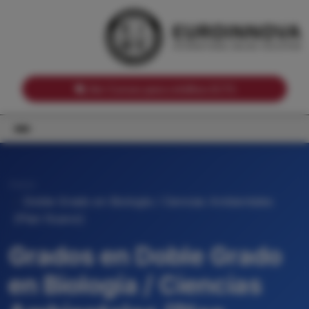
Notas de corte por Comunidades Autónomas
Buscador
Notas de corte por grado
Notas de corte por ramas universitarias
Ver Cursos para créditos ECTS
Inicio
Doble Grado en Biología / Ciencias Ambientales
(Plan Nuevo)
Grados en Doble Grado
en Biología / Ciencias