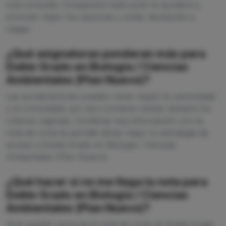
sola consulta. Compararlo todo junto te ayudará a
priorizar mejor tus opciones y evitar decisiones a
ciegas.
¿Qué asignaturas ponderan más para
Doble Grado en Biología / Ciencias
Ambientales (Plan Nuevo)?
Las ponderaciones pueden variar según la universidad
y la comunidad, por eso conviene revisar siempre los
criterios vigentes. Combinar esa información con la
nota de corte te permite afinar mejor tu estrategia de
acceso a Doble Grado en Biología / Ciencias
Ambientales (Plan Nuevo).
¿Qué hacer si no me llega la nota para
Doble Grado en Biología / Ciencias
Ambientales (Plan Nuevo)?
Si te quedas cerca de la nota de corte de Doble Grado