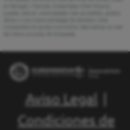
en Biología / Ciencias Ambientales (Plan Nuevo),
puedes valorar universidades más accesibles, grados
afines o una nueva estrategia de admisión. Esta
comparativa te ayuda a encontrar alternativas sin salir
del mismo proceso de búsqueda.
Aviso Legal
|
Condiciones de