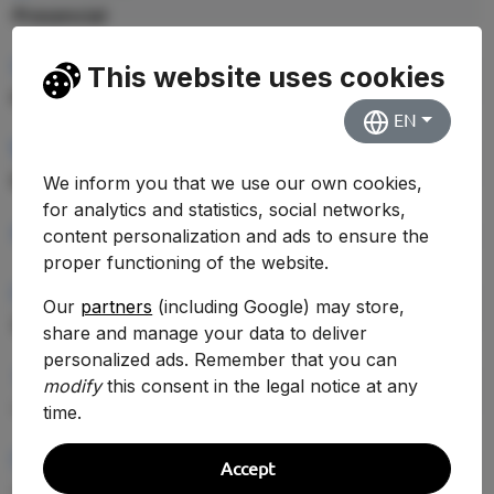
Presencial
TIPO DE GRADO
This website uses cookies
Pública
EN
IDIOMA
Español
We inform you that we use our own cookies,
for analytics and statistics, social networks,
PLAZAS
content personalization and ads to ensure the
proper functioning of the website.
CRÉDITOS TOTALES
Our
partners
(including Google) may store,
306 ECTS
share and manage your data to deliver
personalized ads. Remember that you can
PRECIO CRÉDITO
modify
this consent in the legal notice at any
—
time.
PRECIO TOTAL EST.
Accept
—