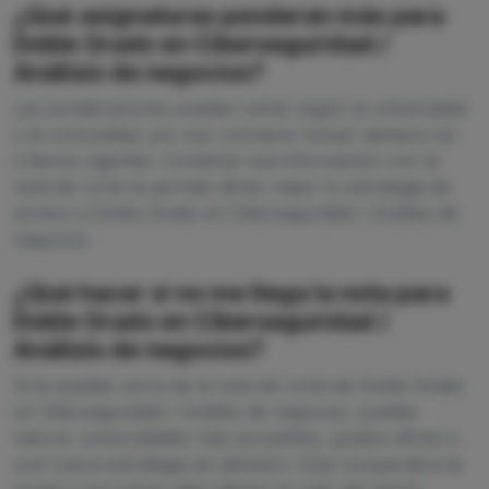
¿Qué asignaturas ponderan más para
Doble Grado en Ciberseguridad /
Análisis de negocios?
Las ponderaciones pueden variar según la universidad
y la comunidad, por eso conviene revisar siempre los
criterios vigentes. Combinar esa información con la
nota de corte te permite afinar mejor tu estrategia de
acceso a Doble Grado en Ciberseguridad / Análisis de
negocios.
¿Qué hacer si no me llega la nota para
Doble Grado en Ciberseguridad /
Análisis de negocios?
Si te quedas cerca de la nota de corte de Doble Grado
en Ciberseguridad / Análisis de negocios, puedes
valorar universidades más accesibles, grados afines o
una nueva estrategia de admisión. Esta comparativa te