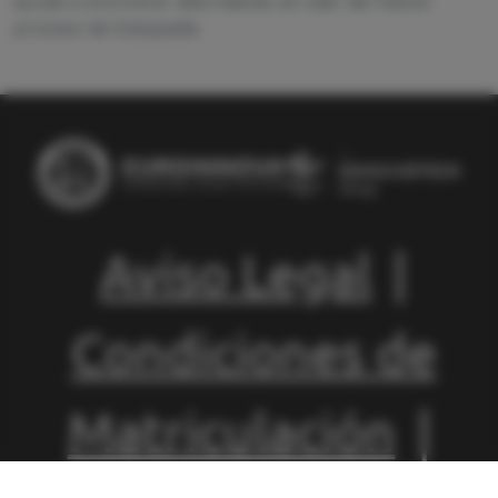
ayuda a encontrar alternativas sin salir del mismo
proceso de búsqueda.
Aviso Legal
|
Condiciones de
Matriculación
|