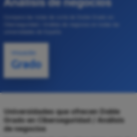
Análisis de negocios
Compara las notas de corte de Doble Grado en
Ciberseguridad / Análisis de negocios en todas las
universidades de España
TITULACIÓN
Grado
Universidades que ofrecen Doble
Grado en Ciberseguridad / Análisis
de negocios