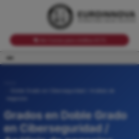
Notas de corte por Comunidades Autónomas
Buscador
Notas de corte por grado
Notas de corte por ramas universitarias
Ver Cursos para créditos ECTS
Inicio
Doble Grado en Ciberseguridad / Análisis de
negocios
Grados en Doble Grado
en Ciberseguridad /