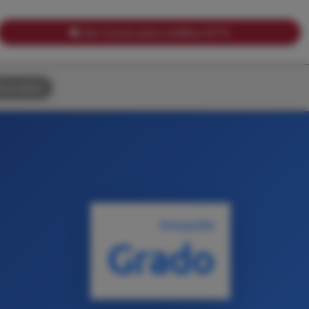
Ver Cursos para créditos ECTS
uscador
TITULACIÓN
Grado