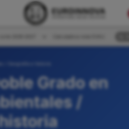
corte 2026-2027
Calculadora nota EVAU
B
 / Geografía e historia
oble Grado en
bientales /
historia