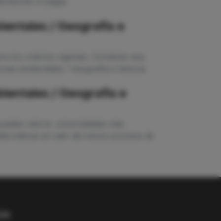
ecisiones a ciegas.
entales / Geografía e
e los criterios vigentes. Combinar esa
cias ambientales / Geografía e historia.
ientales / Geografía e
 puedes valorar universidades más
ternativas sin salir del mismo proceso de