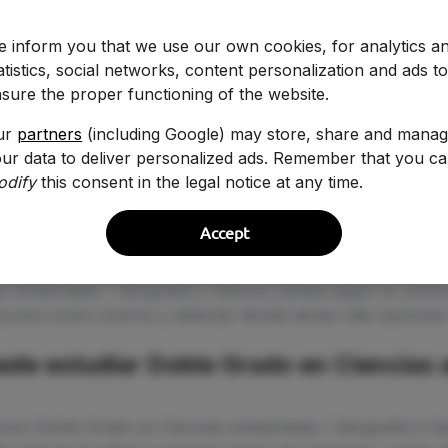
 inform you that we use our own cookies, for analytics a
atistics, social networks, content personalization and ads t
sure the proper functioning of the website.
ur
partners
(including Google) may store, share and mana
ur data to deliver personalized ads. Remember that you c
odify
this consent in the legal notice at any time.
ita para estudiar Doble Grado en Cienc
Accept
s ambientales / Geografía e historia cambia según la unive
ceso entre centros y detectar dónde tienes más opciones 
ede estudiar Doble Grado en Ciencias 
ecen Doble Grado en Ciencias ambientales / Geografía e his