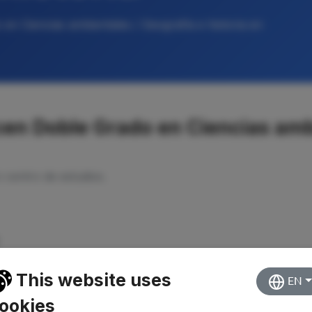
en Ciencias ambientales / Geografía e historia en
en Doble Grado en Ciencias amb
o centro de estudios.
This website uses
EN
ookies