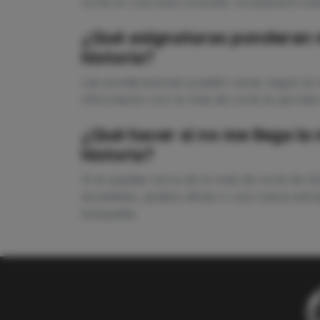
corte en una sola consulta. Compararlo todo
¿Qué asignaturas ponderan m
historia?
Las ponderaciones pueden variar según la u
información con la nota de corte te permite
¿Qué hacer si no me llega la
historia?
Si te quedas cerca de la nota de corte de D
accesibles, grados afines o una nueva estra
búsqueda.