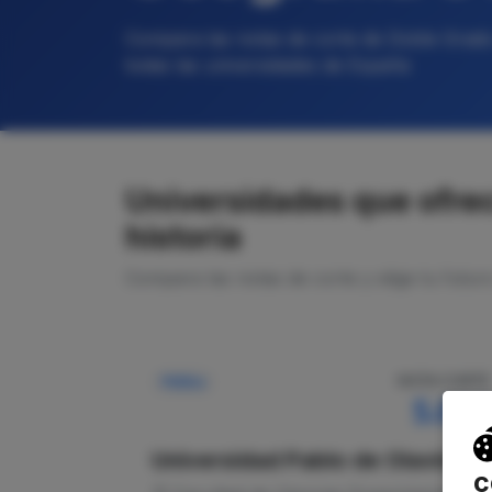
Compara las notas de corte de Doble Grado 
todas las universidades de España
Universidades que ofrec
historia
Compara las notas de corte y elige tu futur
NOTA CORTE
Pública
5.000
Universidad Pablo de Olavide
c