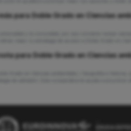
 junto te ayudará a priorizar mejor tus opciones y evitar d
ás para Doble Grado en Ciencias ambi
niversidad y la comunidad, por eso conviene revisar siempr
 afinar mejor tu estrategia de acceso a Doble Grado en Cien
 nota para Doble Grado en Ciencias amb
oble Grado en Ciencias ambientales / Geografía e historia,
tegia de admisión. Esta comparativa te ayuda a encontrar al