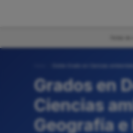
Notas de 
Inicio
Doble Grado en Ciencias ambientales
Grados en D
Ciencias am
Geografía e 