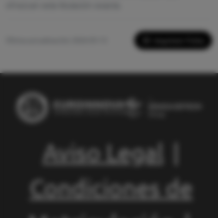
ofrezcan esta titulación exacta.
Imprimir Ficha
Última actualización: 2026-05-13
Aviso Legal
|
Condiciones de