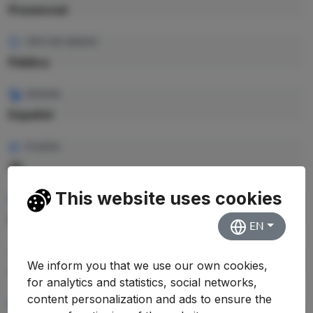
Presencial
TIPO DE GRADO
Pública
IDIOMA
Español
PLAZAS
35
This website uses cookies
CRÉDITOS TOTALES
360 ECTS
EN
PRECIO CRÉDITO
We inform you that we use our own cookies,
—
for analytics and statistics, social networks,
content personalization and ads to ensure the
PRECIO TOTAL EST.