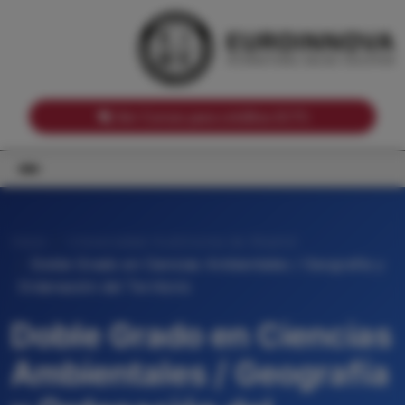
Notas de corte por Comunidades Autónomas
Buscador
Notas de corte por grado
Notas de corte por ramas universitarias
Ver Cursos para créditos ECTS
Inicio
Universidad Autónoma de Madrid
Doble Grado en Ciencias Ambientales / Geografía y
Ordenación del Territorio
Doble Grado en Ciencias
Ambientales / Geografía