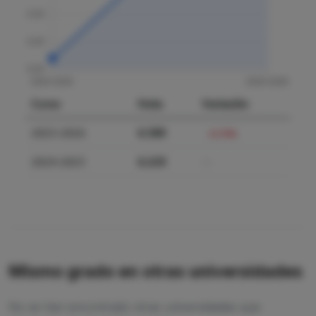
Curso
Nota
Variación
2025-2026
6.580
+5.79%
2024-2025
6.220
—
Mismo grado en otras universidades
No se han encontrado otras universidades que