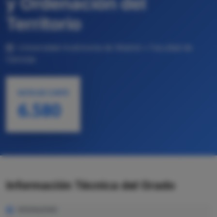
y Ordenación del
Territorio
Universidad Autónoma de Madrid • Facultad de
Ciencias
NOTA DE CORTE
6.580
Información Técnica del Grado
MODALIDAD