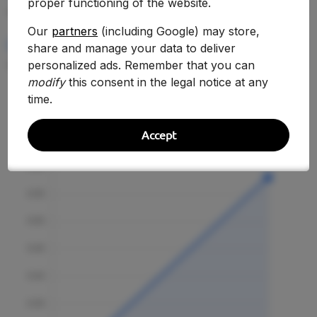
proper functioning of the website.
—
Our
partners
(including Google) may store,
RENDIMIENTO MEDIO
share and manage your data to deliver
—
personalized ads. Remember that you can
modify
this consent in the legal notice at any
time.
Evolución Histórica
Accept