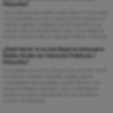
Filosofía?
Las ponderaciones pueden variar según la universidad
y la comunidad, por eso conviene revisar siempre los
criterios vigentes. Combinar esa información con la
nota de corte te permite afinar mejor tu estrategia de
acceso a Doble Grado en Ciencias Políticas / Filosofía.
¿Qué hacer si no me llega la nota para
Doble Grado en Ciencias Políticas /
Filosofía?
Si te quedas cerca de la nota de corte de Doble Grado
en Ciencias Políticas / Filosofía, puedes valorar
universidades más accesibles, grados afines o una
nueva estrategia de admisión. Esta comparativa te
ayuda a encontrar alternativas sin salir del mismo
proceso de búsqueda.