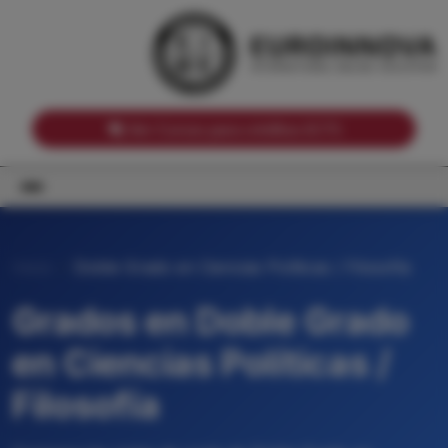
Notas de corte por Comunidades Autónomas
Buscador
Notas de corte por grado
Notas de corte por ramas universitarias
Ver Cursos para créditos ECTS
Inicio
Doble Grado en Ciencias Políticas / Filosofía
Grados en Doble Grado
en Ciencias Políticas /
Filosofía