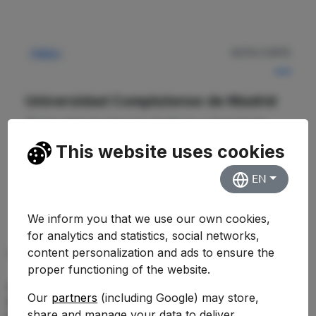
NOTA CORTE
Pública
—
Universidad Complutense de Madrid
Facultad de Ciencias Políticas y Sociología
This website uses cookies
Ver Detalles
EN
We inform you that we use our own cookies,
for analytics and statistics, social networks,
content personalization and ads to ensure the
PREGUNTAS FRECUENTES (FAQ)
proper functioning of the website.
¿Qué nota de corte se necesita para
Our
partners
(including Google) may store,
estudiar Doble Grado en Ciencias
share and manage your data to deliver