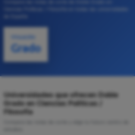
Compara las notas de corte de Doble Grado en
Ciencias Políticas / Filosofía en todas las universidades
de España
TITULACIÓN
Grado
Universidades que ofrecen Doble
Grado en Ciencias Políticas /
Filosofía
Compara las notas de corte y elige tu futuro centro de
estudios.