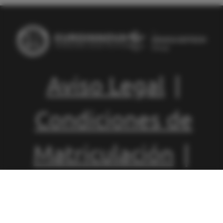
Aviso Legal
|
Condiciones de
Matriculación
|
Política de
Privacidad
|