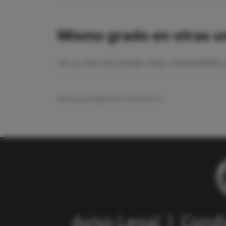
Mismo grado en otras u
No se han encontrado otras universidades q
Última actualización: 2026-05-13
Aviso Legal
|
Condi