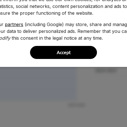
atistics, social networks, content personalization and ads t
sure the proper functioning of the website.
ur
partners
(including Google) may store, share and mana
ur data to deliver personalized ads. Remember that you c
odify
this consent in the legal notice at any time.
Curso
Accept
2025-2026
2024-2025