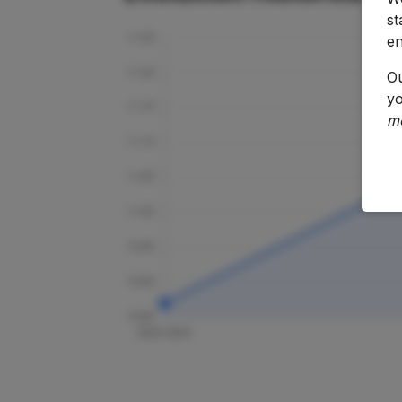
st
en
O
yo
m