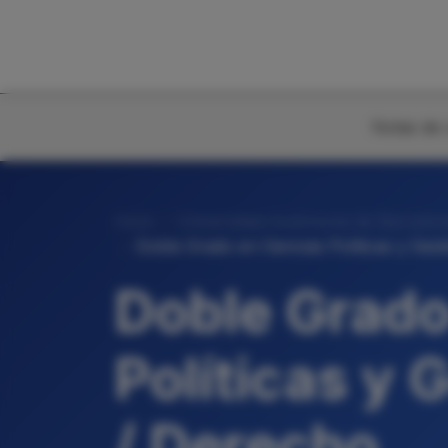
Notas de 
Inicio
Universidad Autónoma de Barcelon
Doble Grado en Ciencias Políticas y Gest
Doble Grado
Políticas y 
/ Derecho