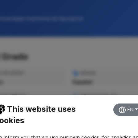
Universidad Autónoma de Barcelona
l Grado
O DE GRADO
IDIOMA
ca
Español
CIO CRÉDITO
PRECIO TOTAL EST.
—
This website uses
EN
ookies
 inform you that we use our own cookies, for analytics a