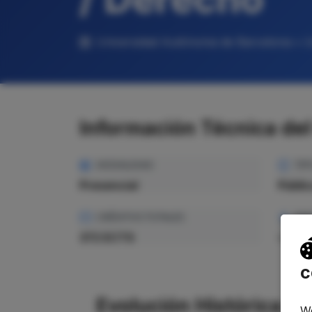
Universidad Autónoma de Barcelona • 
Información Técnica de
MODALIDAD
TIP
Presencial
Públi
CRÉDITOS TOTALES
PRE
372 ECTS
—
c
Evolución Histórica
We