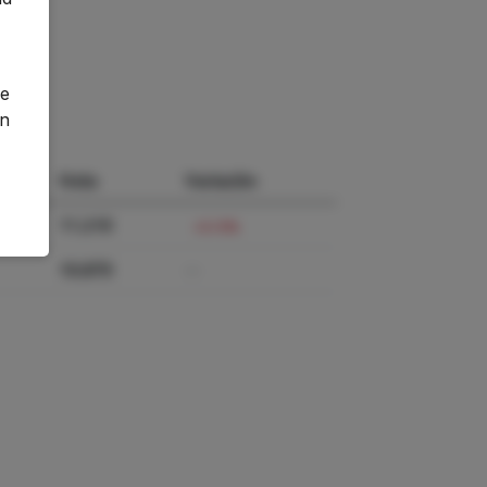
o
ge
an
Nota
Variación
11.210
+3.13%
10.870
—