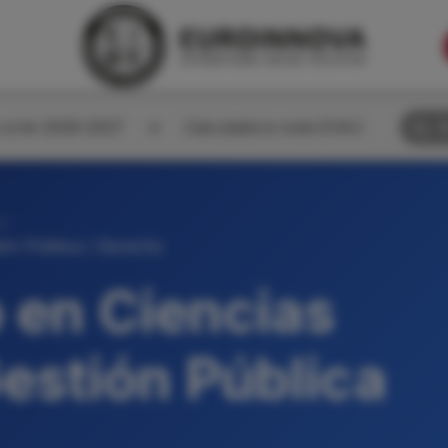
corte 2026-2027
Calculadora nota EVAU
B
a
ión Pública / Derecho
 en Ciencias
Gestión Pública