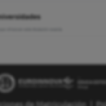
niversidades
ue ofrezcan esta titulación exacta.
ciones de Matriculación
|
Po