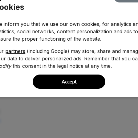
ookies
NOTA CORTE
Privada
—
 inform you that we use our own cookies, for analytics a
atistics, social networks, content personalization and ads t
Universidad Alfonso X El Sabio
sure the proper functioning of the website.
Facultad de Estudios Sociales
ur
partners
(including Google) may store, share and mana
ur data to deliver personalized ads. Remember that you c
odify
this consent in the legal notice at any time.
Ver Detalles
Accept