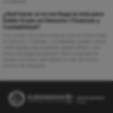
Contabilidad.
¿Qué hacer si no me llega la nota para
Doble Grado en Derecho / Finanzas y
Contabilidad?
Si te quedas cerca de la nota de corte de Doble Grado
en Derecho / Finanzas y Contabilidad, puedes valorar
universidades más accesibles, grados afines o una
nueva estrategia de admisión. Esta comparativa te
ayuda a encontrar alternativas sin salir del mismo
proceso de búsqueda.