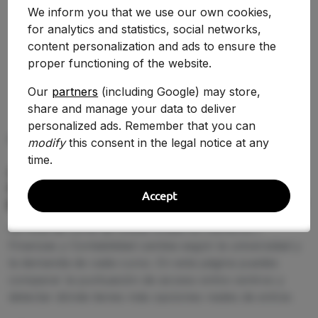
Facultad de Derecho
We inform you that we use our own cookies,
for analytics and statistics, social networks,
content personalization and ads to ensure the
Ver Detalles
proper functioning of the website.
Our
partners
(including Google) may store,
share and manage your data to deliver
personalized ads. Remember that you can
PREGUNTAS FRECUENTES (FAQ)
modify
this consent in the legal notice at any
time.
¿Qué nota de corte se necesita para
estudiar Doble Grado en Derecho /
Accept
Finanzas y Contabilidad en 2026-2027?
La nota de corte de Doble Grado en Derecho /
Finanzas y Contabilidad cambia según la universidad y
la demanda de cada curso. En esta página puedes
comparar la puntuación de acceso entre centros y
detectar dónde tienes más opciones reales de entrar.