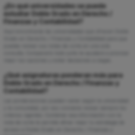
¿En qué universidades se puede
estudiar Doble Grado en Derecho /
Finanzas y Contabilidad?
Aquí encontrarás las universidades que ofrecen Doble
Grado en Derecho / Finanzas y Contabilidad para que
puedas revisar sus notas de corte en una sola
consulta. Compararlo todo junto te ayudará a priorizar
mejor tus opciones y evitar decisiones a ciegas.
¿Qué asignaturas ponderan más para
Doble Grado en Derecho / Finanzas y
Contabilidad?
Las ponderaciones pueden variar según la universidad
y la comunidad, por eso conviene revisar siempre los
criterios vigentes. Combinar esa información con la
nota de corte te permite afinar mejor tu estrategia de
acceso a Doble Grado en Derecho / Finanzas y