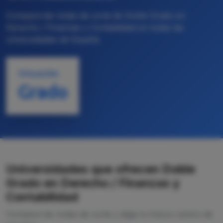
Compara las notas de corte de Doble Grado en
Derecho / Finanzas y Contabilidad en todas las
universidades de España
TITULACIÓN
Grado
Universidades que ofrecen Doble
Grado en Derecho / Finanzas y
Contabilidad
Compara las notas de corte y elige tu futuro centro de