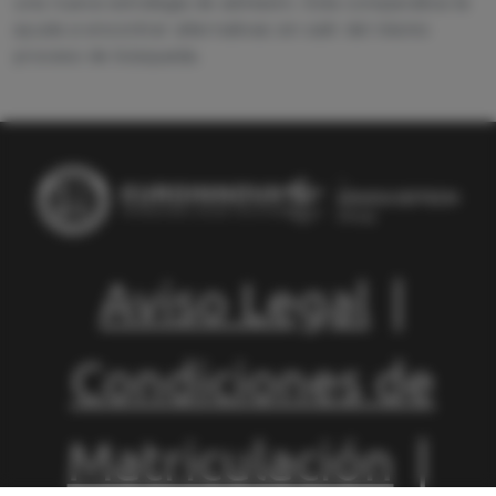
una nueva estrategia de admisión. Esta comparativa te
ayuda a encontrar alternativas sin salir del mismo
proceso de búsqueda.
Aviso Legal
|
Condiciones de
Matriculación
|