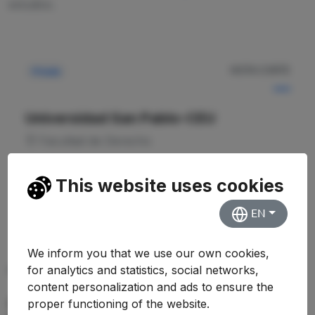
estudios.
NOTA CORTE
Privada
—
Universidad San Pablo-CEU
Facultad de Derecho
Ver Detalles
This website uses cookies
EN
We inform you that we use our own cookies,
for analytics and statistics, social networks,
PREGUNTAS FRECUENTES (FAQ)
content personalization and ads to ensure the
¿Qué nota de corte se necesita para
proper functioning of the website.