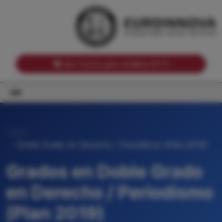
Notas de corte por Comunidades Autónomas
Buscador
Notas de corte por grado
Notas de corte por ramas universitarias
Ver Cursos para créditos ECTS
Inicio
Doble Grado en Derecho / Periodismo (Plan 2019)
Grados en Doble Grado
en Derecho / Periodismo
(Plan 2019)