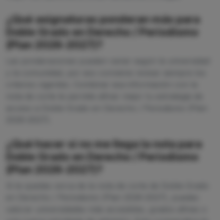
¿Qué asignaturas ponderan más para
Doble Grado en Derecho / Periodismo
(Plan 2026-2027)?
Las ponderaciones pueden variar según la universidad
y la comunidad, por eso conviene revisar siempre los
criterios vigentes. Combinar esa información con la
nota de corte te permite afinar mejor tu estrategia de
acceso a Doble Grado en Derecho / Periodismo (Plan
2026-2027).
¿Qué hacer si no me llega la nota para
Doble Grado en Derecho / Periodismo
(Plan 2026-2027)?
Si te quedas cerca de la nota de corte de Doble Grado
en Derecho / Periodismo (Plan 2026-2027), puedes
valorar universidades más accesibles, grados afines o