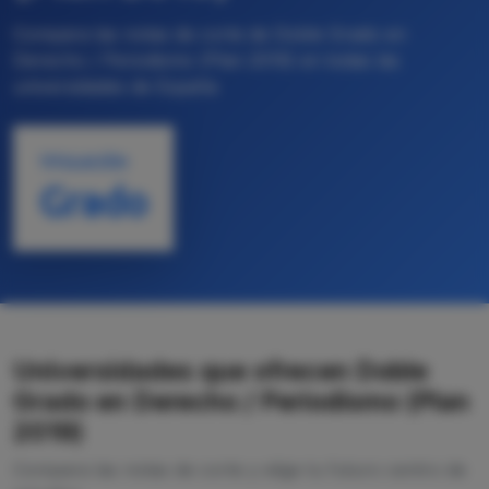
Compara las notas de corte de Doble Grado en
Derecho / Periodismo (Plan 2019) en todas las
universidades de España
TITULACIÓN
Grado
Universidades que ofrecen Doble
Grado en Derecho / Periodismo (Plan
2019)
Compara las notas de corte y elige tu futuro centro de