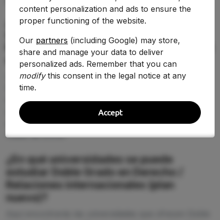
PREGUNTAS FRECUENTES (FAQ)
content personalization and ads to ensure the
¿Qué nota de corte se necesita para
proper functioning of the website.
estudiar Doble Grado en Derecho /
Our
partners
(including Google) may store,
Relaciones internacionales (plan nuevo)
share and manage your data to deliver
en 2026-2027?
personalized ads. Remember that you can
modify
this consent in the legal notice at any
La nota de corte de Doble Grado en Derecho /
time.
Relaciones internacionales (plan nuevo) cambia según
la universidad y la demanda de 2026-2027. En esta
página puedes comparar la puntuación de acceso
Accept
entre centros y detectar dónde tienes más opciones
reales de entrar.
¿En qué universidades se puede
estudiar Doble Grado en Derecho /
Relaciones internacionales (plan
nuevo)?
Aquí encontrarás las universidades que ofrecen Doble