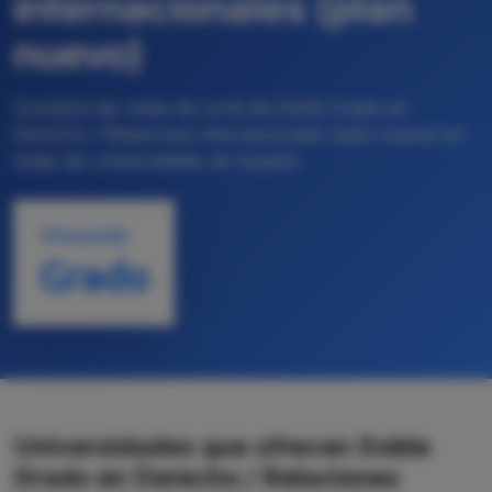
internacionales (plan
nuevo)
Compara las notas de corte de Doble Grado en
Derecho / Relaciones internacionales (plan nuevo) en
todas las universidades de España
TITULACIÓN
Grado
Universidades que ofrecen Doble
Grado en Derecho / Relaciones