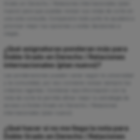
Grado en Derecho / Relaciones internacionales (plan
nuevo) para que puedas revisar sus notas de corte en
una sola consulta. Compararlo todo junto te ayudará a
priorizar mejor tus opciones y evitar decisiones a
ciegas.
¿Qué asignaturas ponderan más para
Doble Grado en Derecho / Relaciones
internacionales (plan nuevo)?
Las ponderaciones pueden variar según la universidad
y la comunidad, por eso conviene revisar siempre los
criterios vigentes. Combinar esa información con la
nota de corte te permite afinar mejor tu estrategia de
acceso a Doble Grado en Derecho / Relaciones
internacionales (plan nuevo).
¿Qué hacer si no me llega la nota para
Doble Grado en Derecho / Relaciones