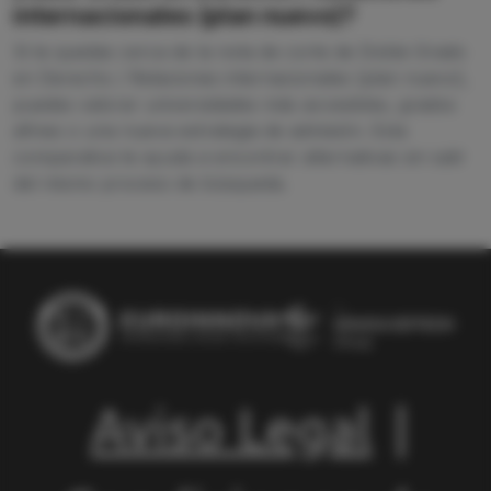
internacionales (plan nuevo)?
Si te quedas cerca de la nota de corte de Doble Grado
en Derecho / Relaciones internacionales (plan nuevo),
puedes valorar universidades más accesibles, grados
afines o una nueva estrategia de admisión. Esta
comparativa te ayuda a encontrar alternativas sin salir
del mismo proceso de búsqueda.
Aviso Legal
|