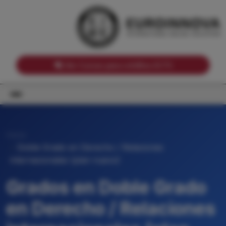
Notas de corte por Comunidades Autónomas
Buscador
Notas de corte por grado
Notas de corte por ramas universitarias
Ver Cursos para créditos ECTS
Inicio
Doble Grado en Derecho / Relaciones
internacionales (plan nuevo)
Grados en Doble Grado
en Derecho / Relaciones