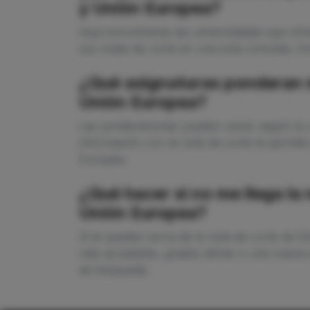
y Unión Europea?
Aquí encontrarás las universidades que of
sus notas de corte en una sola consulta. Co
¿Qué asignaturas ponderan m
Unión Europea?
Las ponderaciones pueden variar según la u
información con la nota de corte te permit
Europea.
¿Qué hacer si no me llega la
Unión Europea?
Si te quedas cerca de la nota de corte de 
más accesibles, grados afines o una nueva e
de búsqueda.