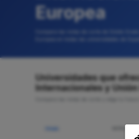
Europea
Compara las notas de corte de Doble Grado
Europea en todas las universidades de Esp
Universidades que ofre
Internacionales y Unió
Compara las notas de corte y elige tu futur
NOTA CORTE
Privada
—