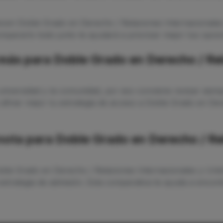
recen Doble Grado en Derecho / Relaciones Internacionale
mpararlo todo junto te ayudará a priorizar mejor tus opcion
ás para Doble Grado en Derecho / Rel
niversidad y la comunidad, por eso conviene revisar siempr
e afinar mejor tu estrategia de acceso a Doble Grado en De
 nota para Doble Grado en Derecho / Re
Doble Grado en Derecho / Relaciones Internacionales y Uni
strategia de admisión. Esta comparativa te ayuda a encontr