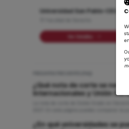
c
Universidad San Pablo-CEU
Facultad de Derecho
We
st
Ver Detalles
en
O
yo
m
PREGUNTAS FRECUENTES (FAQ)
¿Qué nota de corte se neces
Internacionales y Unión Eu
La nota de corte de Doble Grado en Derech
2027. En esta página puedes comparar la pu
¿En qué universidades se pu