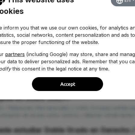
EN
ookies
 inform you that we use our own cookies, for analytics a
atistics, social networks, content personalization and ads t
sure the proper functioning of the website.
ur
partners
(including Google) may store, share and mana
ur data to deliver personalized ads. Remember that you c
odify
this consent in the legal notice at any time.
Accept
ita para estudiar Doble Grado en Dere
ropea en 2026-2027?
o / Relaciones Internacionales y Unión Europea cambia se
ntuación de acceso entre centros y detectar dónde tienes 
ede estudiar Doble Grado en Derecho /