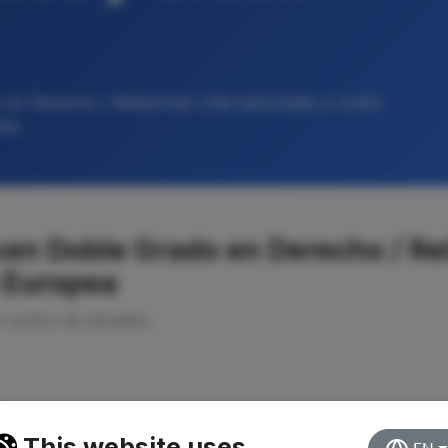
 en Derecho / Relaciones Internacionales y Unión
aña
cen Doble Grado en Derecho / Re
n Europea
o centro de estudios.
This website uses