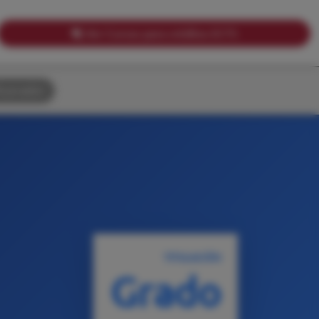
Ver Cursos para créditos ECTS
uscador
TITULACIÓN
Grado