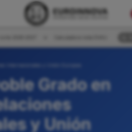
corte 2026-2027
Calculadora nota EVAU
B
es Internacionales y Unión Europea
oble Grado en
elaciones
ales y Unión