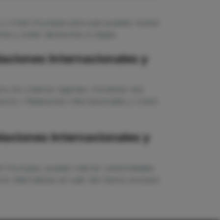
s y Unión Europea para que puedas revisar
es y evitar decisiones a ciegas.
aciones Internacionales y
e los criterios vigentes. Combinar esa
recho / Relaciones Internacionales y Unión
laciones Internacionales y
ón Europea, puedes valorar universidades
ar alternativas sin salir del mismo proceso