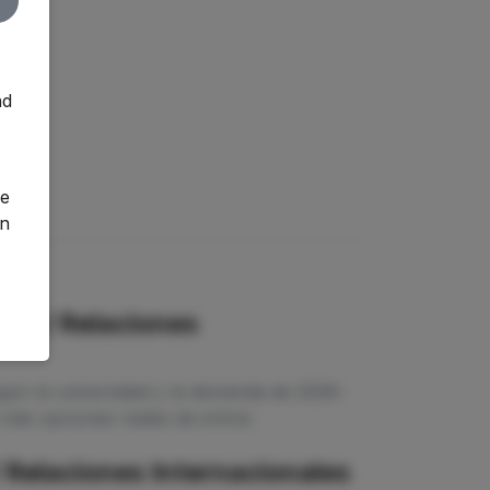
nd
o
ge
an
cho / Relaciones
gún la universidad y la demanda de 2026-
más opciones reales de entrar.
 Relaciones Internacionales