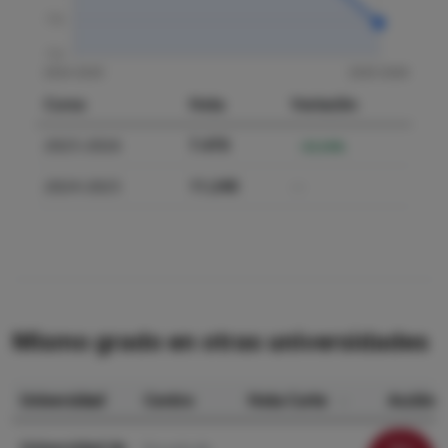
Curso
Nota
Variación
2025-2026
7.470
-33.54%
2024-2025
11.240
—
Mismo grado en otras universidades
Universidad
Centro
Nota Corte
Acción