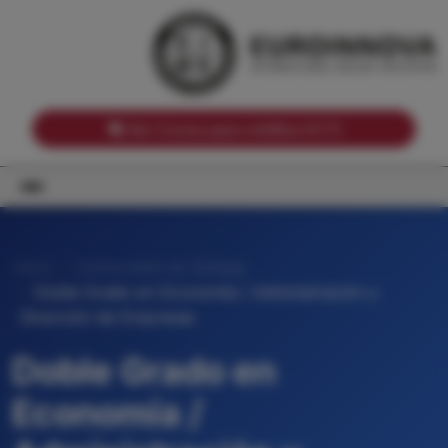
Notas de corte por Comunidades Autónomas
Buscador
Notas de corte por grado
Notas de corte por ramas universitarias
Ver Cursos para créditos ECTS
Inicio
Universidad de Málaga
Doble Grado en Economía / Administración y
Dirección de Empresas
Doble Grado en
Economía /