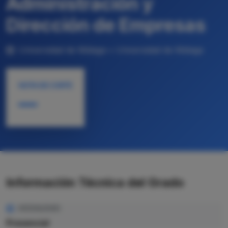
Administración y
Dirección de Empresas
Universidad de Málaga • Universidad de Málaga
NOTA DE CORTE
—
Información Técnica del Grado
MODALIDAD
Presencial