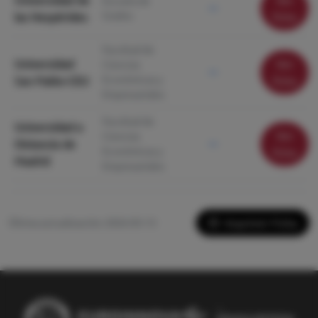
Universidad de
Ver
Escuela de
—
Grados
las Hespérides
ficha
Facultad de
Universidad
Ver
Ciencias
—
Económicas y
San Pablo-CEU
ficha
Empresariales
Facultad de
Universidad a
Ver
Ciencias
Distancia de
—
Económicas y
ficha
Madrid
Empresariales
Imprimir Ficha
Última actualización: 2026-05-13