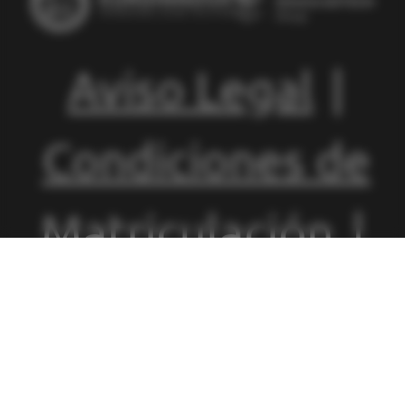
Aviso Legal
|
Condiciones de
Matriculación
|
Política de
Privacidad
|