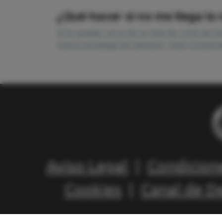
¿Qué hacer si no me llega la
Si te quedas cerca de la nota de corte de 
nueva estrategia de admisión. Esta comparat
Aviso Legal
|
Condicion
Cookies
|
Canal de D