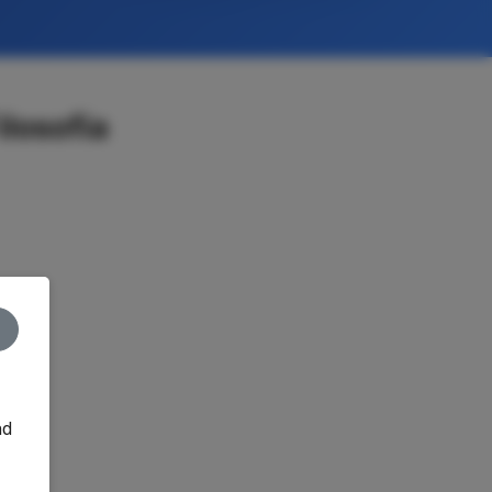
losofía
nd
o