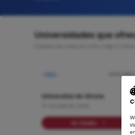
Universidades que ofrec
Compara las notas de corte y elige tu futur
NOTA CORTE
Pública
—
Universitat de Girona
c
Facultad de Letras
We
Ver Detalles
st
en