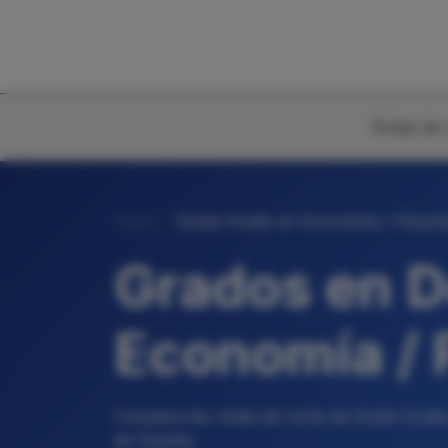
Notas de 
Inicio
Doble Grado en Economía / Filosof
Grados en D
Economía / F
Compara las notas de corte de Doble Grado 
de España