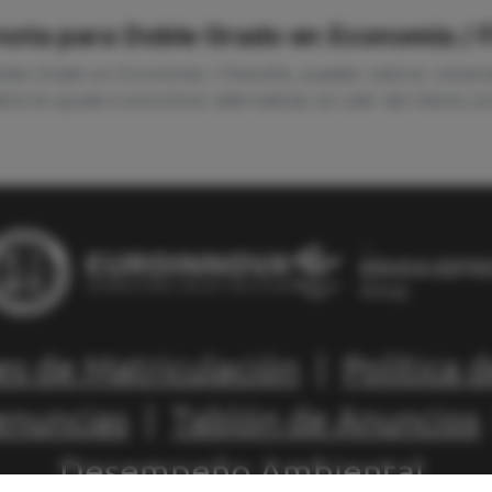
 nota para Doble Grado en Economía / F
Doble Grado en Economía / Filosofía, puedes valorar univer
iva te ayuda a encontrar alternativas sin salir del mismo 
es de Matriculación
|
Política 
enuncias
|
Tablón de Anuncios
Desempeño Ambiental