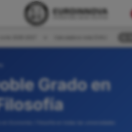
corte 2026-2027
Calculadora nota EVAU
B
ía
oble Grado en
ilosofía
en Economía / Filosofía en todas las universidades