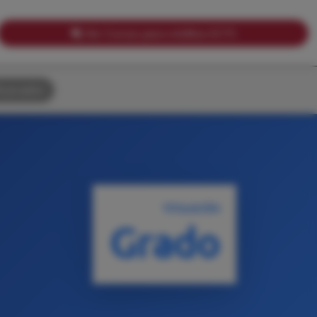
Ver Cursos para créditos ECTS
uscador
TITULACIÓN
Grado