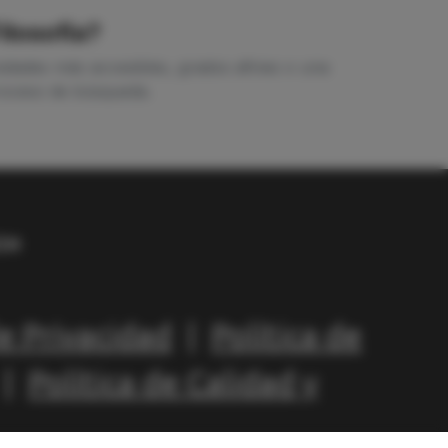
ilosofía?
sidades más accesibles, grados afines o una
proceso de búsqueda.
de Privacidad
|
Política de
|
Política de Calidad y