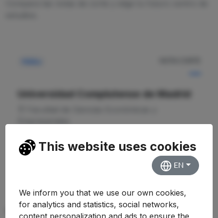
Compara las notas de corte y elige tu futuro centro de
estudios.
NOTA CORTE
Pública
—
Universidad Complutense de Madrid
Facultad de Ciencias Económicas y
Empresariales
This website uses cookies
Ver Detalles
EN
We inform you that we use our own cookies,
for analytics and statistics, social networks,
PREGUNTAS FRECUENTES (FAQ)
content personalization and ads to ensure the