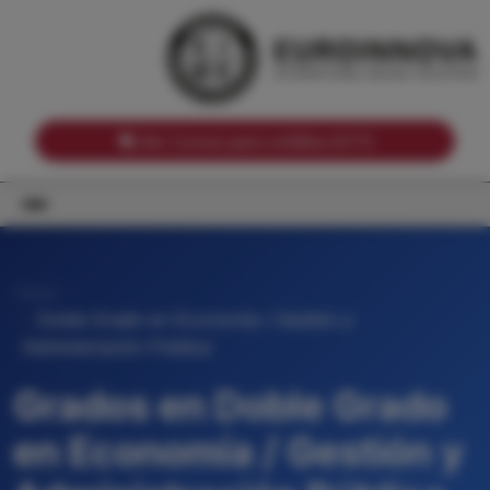
Notas de corte por Comunidades Autónomas
Buscador
Notas de corte por grado
Notas de corte por ramas universitarias
Ver Cursos para créditos ECTS
Inicio
Doble Grado en Economía / Gestión y
Administración Pública
Grados en Doble Grado
en Economía / Gestión y