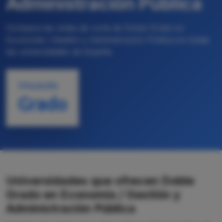
Administración Pública
Compara las notas de corte de Doble Grado en
Economía / Gestión y Administración Pública en todas
las universidades de España
TITULACIÓN
Grado
Universidades que ofrecen Doble
Grado en Economía / Gestión y
Administración Pública