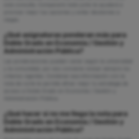
sola consulta. Compararlo todo junto te ayudará a
priorizar mejor tus opciones y evitar decisiones a
ciegas.
¿Qué asignaturas ponderan más para
Doble Grado en Economía / Gestión y
Administración Pública?
Las ponderaciones pueden variar según la universidad
y la comunidad, por eso conviene revisar siempre los
criterios vigentes. Combinar esa información con la
nota de corte te permite afinar mejor tu estrategia de
acceso a Doble Grado en Economía / Gestión y
Administración Pública.
¿Qué hacer si no me llega la nota para
Doble Grado en Economía / Gestión y
Administración Pública?