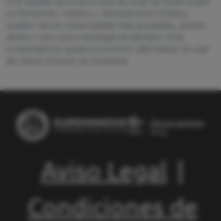
Si te quedas cerca de la nota de corte de Doble Grado
en Economía / Gestión y Administración Pública,
puedes valorar universidades más accesibles, grados
afines o una nueva estrategia de admisión. Esta
comparativa te ayuda a encontrar alternativas sin salir
del mismo proceso de búsqueda.
Aviso Legal
|
Condiciones de