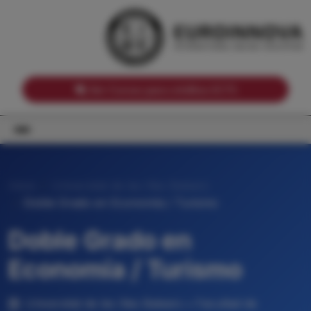
Notas de corte por Comunidades Autónomas
Buscador
Notas de corte por grado
Notas de corte por ramas universitarias
Ver Cursos para créditos ECTS
Inicio
Universitat de les Illes Balears
Doble Grado en Economía / Turismo
Doble Grado en
Economía / Turismo
Universitat de les Illes Balears • Facultad de