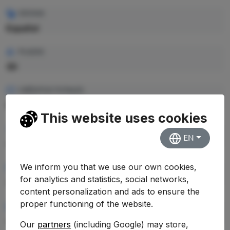
IDIOMA
Español
PLAZAS
30
CRÉDITOS TOTALES
312 ECTS
This website uses cookies
PRECIO CRÉDITO
EN
—
We inform you that we use our own cookies,
PRECIO TOTAL EST.
for analytics and statistics, social networks,
—
content personalization and ads to ensure the
proper functioning of the website.
RENDIMIENTO MEDIO
—
Our
partners
(including Google) may store,