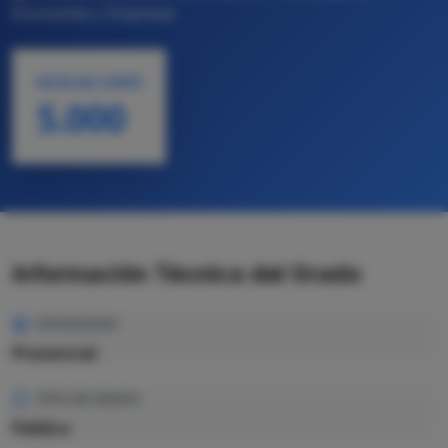
Economía y Empresa
NOTA DE CORTE
5.000
Información Técnica del Grado
MODALIDAD
Presencial
TIPO DE GRADO
Pública