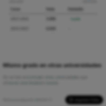
Curso
Nota
Variación
2025-2026
5.000
-16.94%
2024-2025
6.020
—
Mismo grado en otras universidades
No se han encontrado otras universidades que
ofrezcan esta titulación exacta.
Imprimir Ficha
Última actualización: 2026-05-13