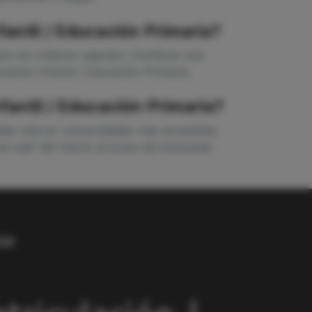
antil / Educación Primaria?
e los criterios vigentes. Combinar esa
ación Infantil / Educación Primaria.
fantil / Educación Primaria?
des valorar universidades más accesibles,
sin salir del mismo proceso de búsqueda.