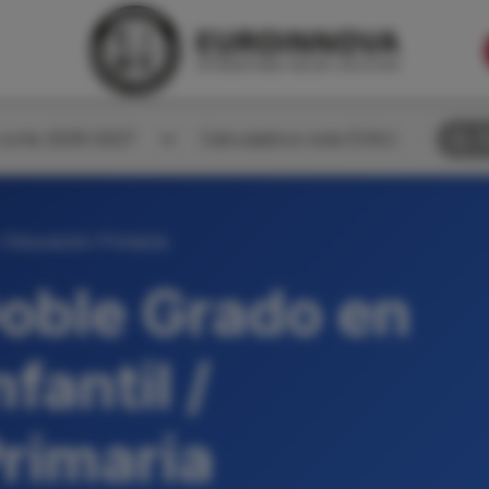
corte 2026-2027
Calculadora nota EVAU
B
/ Educación Primaria
oble Grado en
fantil /
rimaria