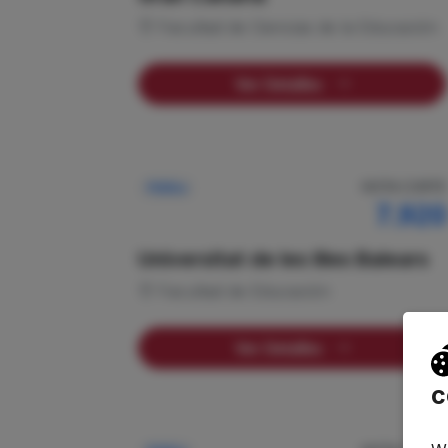
Facultad de Ciencias de la Educación
Ver Detalles
NOTA CORTE
Pública
7.920
Universitat de les Illes Balears
Facultad de Educación
Ver Detalles
c