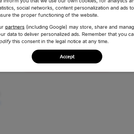
 inform you that we use our own cookies, for analytics a
NOTA CORTE
Privada
—
atistics, social networks, content personalization and ads t
sure the proper functioning of the website.
Universidad Cardenal Herrera-
ur
partners
(including Google) may store, share and mana
CEU
ur data to deliver personalized ads. Remember that you c
Universidad Cardenal Herrera-CEU
odify
this consent in the legal notice at any time.
Accept
Ver Detalles