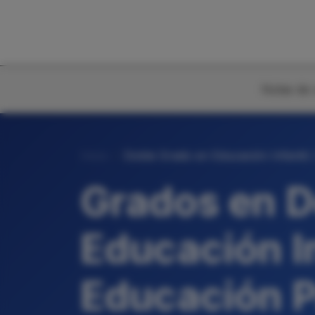
Notas de 
Inicio
Doble Grado en Educación Infantil 
Grados en D
Educación In
Educación P