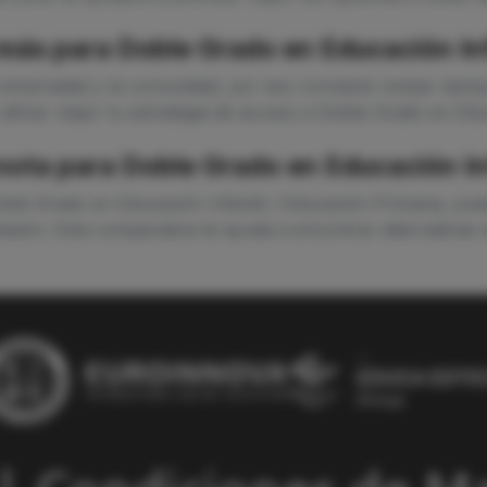
ás para Doble Grado en Educación Inf
niversidad y la comunidad, por eso conviene revisar siempr
 afinar mejor tu estrategia de acceso a Doble Grado en Educ
 nota para Doble Grado en Educación In
oble Grado en Educación Infantil / Educación Primaria, pue
isión. Esta comparativa te ayuda a encontrar alternativas 