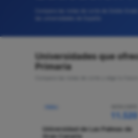
Compara las notas de corte de Doble Grado 
las universidades de España
Universidades que ofrec
Primaria
Compara las notas de corte y elige tu futur
NOTA CORTE
Pública
11.520
Universidad de Las Palmas de
Gran Canaria