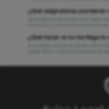
¿Qué asignaturas ponderan m
Las ponderaciones pueden variar según la u
información con la nota de corte te permite
¿Qué hacer si no me llega la
Si te quedas cerca de la nota de corte de D
grados afines o una nueva estrategia de adm