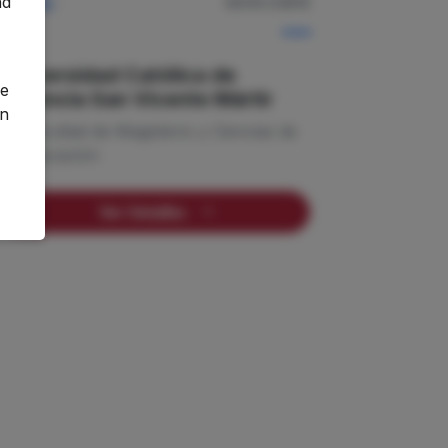
nd
NOTA CORTE
Privada
—
o
Universidad Católica de
ge
Valencia San Vicente Mártir
an
Facultad de Magisterio y Ciencias de
la Educación
Ver Detalles