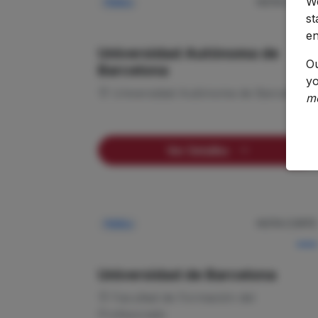
We
NOTA CORTE
Pública
—
st
en
Universidad Autónoma de
O
Barcelona
yo
Universidad Autónoma de Barcelona
m
Ver Detalles
NOTA CORTE
Pública
—
Universidad de Barcelona
Facultad de Formación del
Profesorado