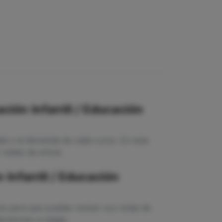
ción Infantil / Educación
dad y la demanda de cada curso. En esta
reales de entrar.
Infantil / Educación
ia para que puedas revisar sus notas de
ecisiones a ciegas.