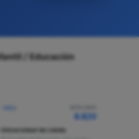
antil / Educación
NOTA CORTE
Pública
8.820
Universidad de Lleida