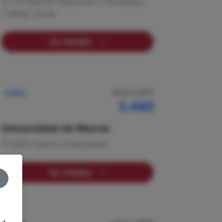
Facultad de Educación, Psicología y
Trabajo Social
Ver Detalles
NOTA CORTE
Pública
5.440
Universidad de Murcia
ISEN Centro Universitario
Ver Detalles