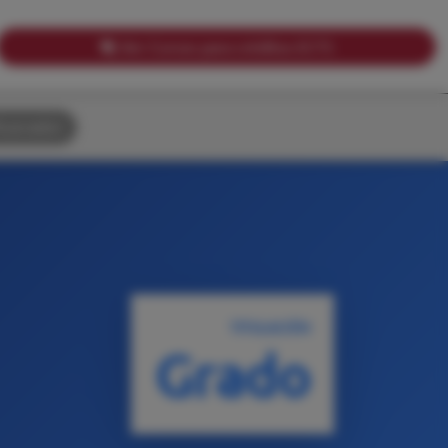
Ver Cursos para créditos ECTS
uscador
TITULACIÓN
Grado