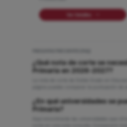
Ver Detalles
PREGUNTAS FRECUENTES (FAQ)
¿Qué nota de corte se necesi
Primaria en 2026-2027?
La nota de corte de Doble Grado en Educaci
página puedes comparar la puntuación de ac
¿En qué universidades se pu
Primaria?
Aquí encontrarás las universidades que ofr
corte en una sola consulta. Compararlo todo