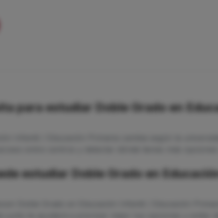
ta para estudiar Doble Grado en Educa
ón Infantil / Educación Primaria cambia según la universi
ceso entre centros y detectar dónde tienes más opciones 
ede estudiar Doble Grado en Educación 
ecen Doble Grado en Educación Infantil / Educación Primar
 junto te ayudará a priorizar mejor tus opciones y evitar d