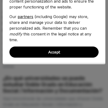
content personalization and ads to ensure the
PREGUNTAS FRECUENTES (FAQ)
proper functioning of the website.
¿Qué nota de corte se necesita para
estudiar Doble Grado en Educación
Our
partners
(including Google) may store,
share and manage your data to deliver
Social / Información y Documentación
personalized ads. Remember that you can
en 2026-2027?
modify
this consent in the legal notice at any
La nota de corte de Doble Grado en Educación Social /
time.
Información y Documentación cambia según la
universidad y la demanda de 2026-2027. En esta página
Accept
puedes comparar la puntuación de acceso entre
centros y detectar dónde tienes más opciones reales de
entrar.
¿En qué universidades se puede
estudiar Doble Grado en Educación
Social / Información y Documentación?
Aquí encontrarás las universidades que ofrecen Doble
Grado en Educación Social / Información y