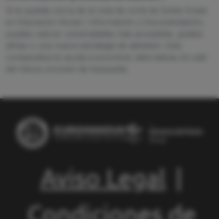
Si te quedas cerca de la nota de corte de Doble Grado
en Educación Social / Información y Documentación,
puedes valorar universidades más accesibles, grados
afines o una nueva estrategia de admisión. Esta
comparativa te ayuda a encontrar alternativas sin salir
del mismo proceso de búsqueda.
Aviso Legal
|
Condiciones de