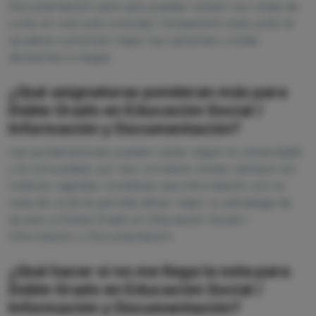
Documentación para que puedas revisar sus notas de
corte en una sola consulta. Compararlo todo junto te
ayudará a priorizar mejor tus opciones y evitar
decisiones a ciegas.
¿Qué asignaturas ponderan más para
Doble Grado en Educación Social /
Información y Documentación?
Las ponderaciones pueden variar según la universidad
y la comunidad, por eso conviene revisar siempre los
criterios vigentes. Combinar esa información con la
nota de corte te permite afinar mejor tu estrategia de
acceso a Doble Grado en Educación Social /
Información y Documentación.
¿Qué hacer si no me llega la nota para
Doble Grado en Educación Social /
Información y Documentación?