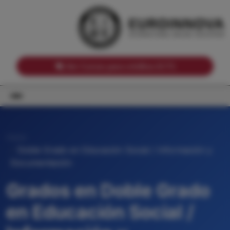
Notas de corte por Comunidades Autónomas
Buscador
Notas de corte por grado
Notas de corte por ramas universitarias
Ver Cursos para créditos ECTS
Inicio
Doble Grado en Educación Social / Información y
Documentación
Grados en Doble Grado
en Educación Social /