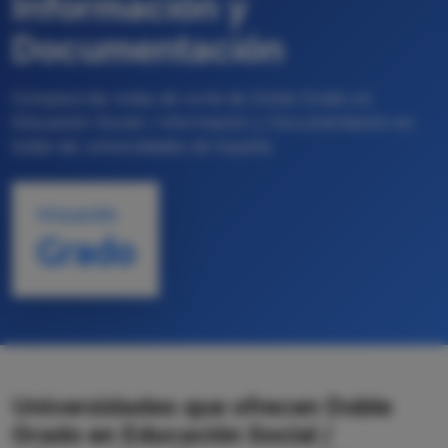
Información y
Documentación
Compara las notas de corte de Doble Grado en
Educación Social / Información y Documentación en
todas las universidades de España
TITULACIÓN
Grado
Universidades que ofrecen Doble
Grado en Educación Social /