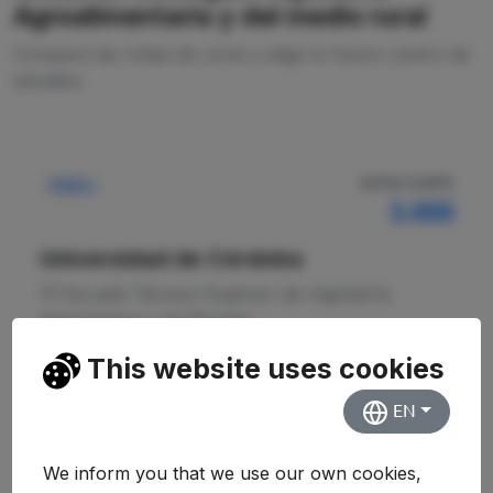
Agroalimentaria y del medio rural
Compara las notas de corte y elige tu futuro centro de
estudios.
NOTA CORTE
Pública
5.000
Universidad de Córdoba
Escuela Técnica Superior de Ingeniería
Agronómica y de Montes
This website uses cookies
Ver Detalles
EN
We inform you that we use our own cookies,