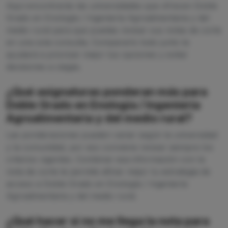
Aquí encontrarás las universidades que ofrecen Doble
Grado en Enología / Ingeniería Agroalimentaria y del
medio rural para que puedas revisar sus notas de corte
en una sola consulta. Compararlo todo junto te
ayudará a priorizar mejor tus opciones y evitar
decisiones a ciegas.
¿Qué asignaturas ponderan más para
Doble Grado en Enología / Ingeniería
Agroalimentaria y del medio rural?
Las ponderaciones pueden variar según la universidad
y la comunidad, por eso conviene revisar siempre los
criterios vigentes. Combinar esa información con la
nota de corte te permite afinar mejor tu estrategia de
acceso a Doble Grado en Enología / Ingeniería
Agroalimentaria y del medio rural.
¿Qué hacer si no me llega la nota para