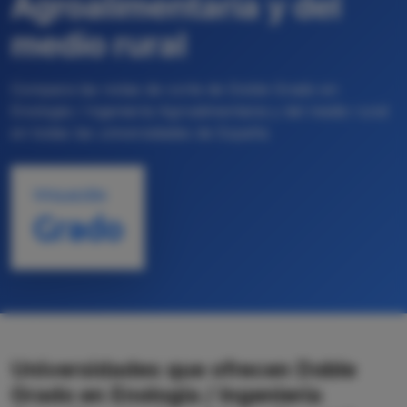
Agroalimentaria y del
medio rural
Compara las notas de corte de Doble Grado en
Enología / Ingeniería Agroalimentaria y del medio rural
en todas las universidades de España
TITULACIÓN
Grado
Universidades que ofrecen Doble
Grado en Enología / Ingeniería