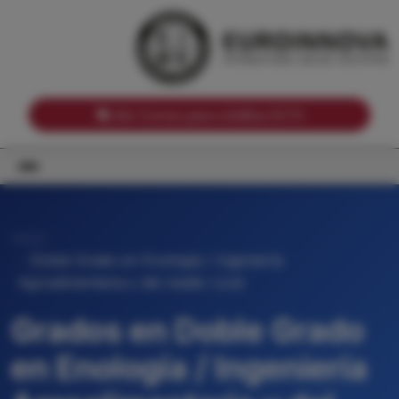
Notas de corte por Comunidades Autónomas
Buscador
Notas de corte por grado
Notas de corte por ramas universitarias
Ver Cursos para créditos ECTS
Inicio
Doble Grado en Enología / Ingeniería
Agroalimentaria y del medio rural
Grados en Doble Grado
en Enología / Ingeniería