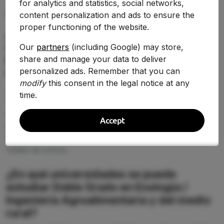
for analytics and statistics, social networks,
content personalization and ads to ensure the
PREGUNTAS FRECUENTES (FAQ)
proper functioning of the website.
¿Qué nota de corte se necesita para
estudiar Doble Grado en Enología /
Our
partners
(including Google) may store,
Ingeniería Agroalimentaria y del medio
share and manage your data to deliver
personalized ads. Remember that you can
rural en 2026-2027?
modify
this consent in the legal notice at any
La nota de corte de Doble Grado en Enología /
time.
Ingeniería Agroalimentaria y del medio rural cambia
según la universidad y la demanda de 2026-2027. En
Accept
esta página puedes comparar la puntuación de acceso
entre centros y detectar dónde tienes más opciones
reales de entrar.
¿En qué universidades se puede
estudiar Doble Grado en Enología /
Ingeniería Agroalimentaria y del medio
rural?