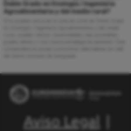
Doble Grado en Enología / Ingeniería
Agroalimentaria y del medio rural?
Si te quedas cerca de la nota de corte de Doble Grado
en Enología / Ingeniería Agroalimentaria y del medio
rural, puedes valorar universidades más accesibles,
grados afines o una nueva estrategia de admisión. Esta
comparativa te ayuda a encontrar alternativas sin salir
del mismo proceso de búsqueda.
Aviso Legal
|