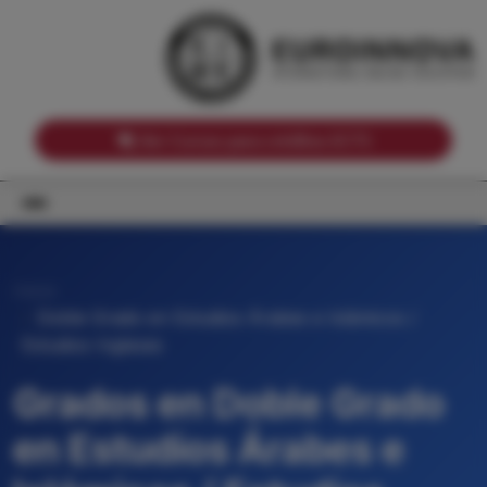
Notas de corte por Comunidades Autónomas
Buscador
Notas de corte por grado
Notas de corte por ramas universitarias
Ver Cursos para créditos ECTS
Inicio
Doble Grado en Estudios Árabes e Islámicos /
Estudios Ingleses
Grados en Doble Grado
en Estudios Árabes e