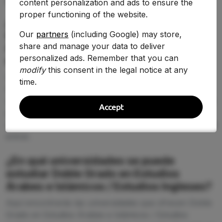
content personalization and ads to ensure the
PREGUNTAS FRECUENTES (FAQ)
proper functioning of the website.
¿Qué nota de corte se necesita para
estudiar Doble Grado en Estudios
Our
partners
(including Google) may store,
share and manage your data to deliver
Árabes e Islámicos / Estudios Ingleses
personalized ads. Remember that you can
en 2026-2027?
modify
this consent in the legal notice at any
La nota de corte de Doble Grado en Estudios Árabes e
time.
Islámicos / Estudios Ingleses cambia según la
universidad y la demanda de 2026-2027. En esta página
Accept
puedes comparar la puntuación de acceso entre
centros y detectar dónde tienes más opciones reales de
entrar.
¿En qué universidades se puede
estudiar Doble Grado en Estudios
Árabes e Islámicos / Estudios Ingleses?
Aquí encontrarás las universidades que ofrecen Doble
Grado en Estudios Árabes e Islámicos / Estudios