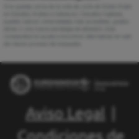
Si te quedas cerca de la nota de corte de Doble Grado
en Estudios Árabes e Islámicos / Estudios Ingleses,
puedes valorar universidades más accesibles, grados
afines o una nueva estrategia de admisión. Esta
comparativa te ayuda a encontrar alternativas sin salir
del mismo proceso de búsqueda.
Aviso Legal
|
Condiciones de