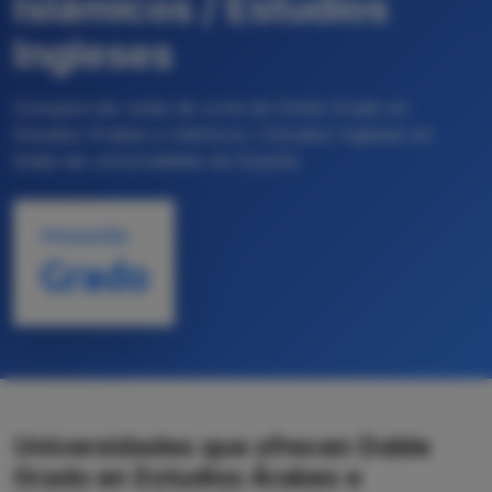
Islámicos / Estudios
Ingleses
Compara las notas de corte de Doble Grado en
Estudios Árabes e Islámicos / Estudios Ingleses en
todas las universidades de España
TITULACIÓN
Grado
Universidades que ofrecen Doble
Grado en Estudios Árabes e