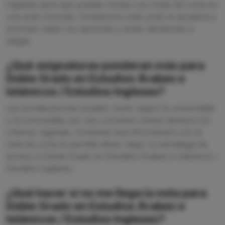
Ingleses para que puedas revisar sus notas de corte en
una sola consulta. Compararlo todo junto te ayudará a
priorizar mejor tus opciones y evitar decisiones a
ciegas.
¿Qué asignaturas ponderan más para
Doble Grado en Estudios Árabes e
Islámicos / Estudios Ingleses?
Las ponderaciones pueden variar según la universidad
y la comunidad, por eso conviene revisar siempre los
criterios vigentes. Combinar esa información con la
nota de corte te permite afinar mejor tu estrategia de
acceso a Doble Grado en Estudios Árabes e Islámicos /
Estudios Ingleses.
¿Qué hacer si no me llega la nota para
Doble Grado en Estudios Árabes e
Islámicos / Estudios Ingleses?