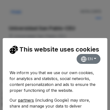
NOTA CORTE
Privada
—
Universidad San Pablo-CEU
Universidad San Pablo-CEU
This website uses cookies
Ver Detalles
EN
We inform you that we use our own cookies,
for analytics and statistics, social networks,
PREGUNTAS FRECUENTES (FAQ)
content personalization and ads to ensure the
proper functioning of the website.
¿Qué nota de corte se necesita para
estudiar Doble Grado en Farmacia /
Our
partners
(including Google) may store,
Biotecnología en 2026-2027?
share and manage your data to deliver