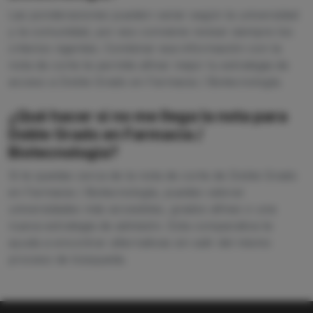
Las ponderaciones pueden variar según la universidad
y la comunidad, por eso conviene revisar siempre los
criterios vigentes. Combinar esa información con la
nota de corte te permite afinar mejor tu estrategia de
acceso a Doble Grado en Farmacia / Biotecnología.
¿Qué hacer si no me llega la nota para
Doble Grado en Farmacia /
Biotecnología?
Si te quedas cerca de la nota de corte de Doble Grado
en Farmacia / Biotecnología, puedes valorar
universidades más accesibles, grados afines o una
nueva estrategia de admisión. Esta comparativa te
ayuda a encontrar alternativas sin salir del mismo
proceso de búsqueda.