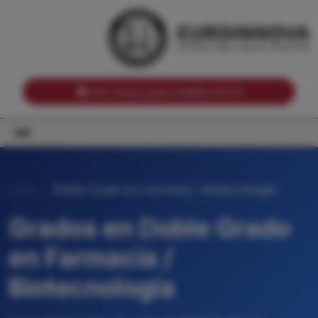
Notas de corte por Comunidades Autónomas
Buscador
Notas de corte por grado
Notas de corte por ramas universitarias
Ver Cursos para créditos ECTS
Inicio
Doble Grado en Farmacia / Biotecnología
Grados en Doble Grado
en Farmacia /
Biotecnología