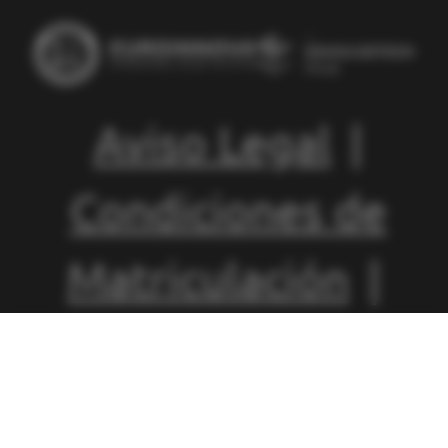
Aviso Legal
|
Condiciones de
Matriculación
|
Política de
Privacidad
|