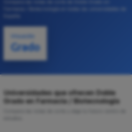
Compara las notas de corte de Doble Grado en
Farmacia / Biotecnología en todas las universidades de
España
TITULACIÓN
Grado
Universidades que ofrecen Doble
Grado en Farmacia / Biotecnología
Compara las notas de corte y elige tu futuro centro de
estudios.