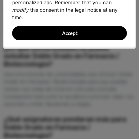
personalized ads. Remember that you can
La nota de corte de Doble Grado en Farmacia /
modify
this consent in the legal notice at any
Biotecnología cambia según la universidad y la
time.
demanda de 2026-2027. En esta página puedes
comparar la puntuación de acceso entre centros y
detectar dónde tienes más opciones reales de entrar.
Accept
¿En qué universidades se puede
estudiar Doble Grado en Farmacia /
Biotecnología?
Aquí encontrarás las universidades que ofrecen Doble
Grado en Farmacia / Biotecnología para que puedas
revisar sus notas de corte en una sola consulta.
Compararlo todo junto te ayudará a priorizar mejor tus
opciones y evitar decisiones a ciegas.
¿Qué asignaturas ponderan más para
Doble Grado en Farmacia /
Biotecnología?