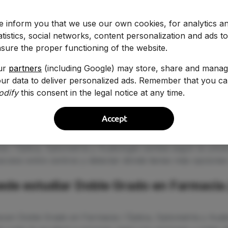
 inform you that we use our own cookies, for analytics a
atistics, social networks, content personalization and ads t
sure the proper functioning of the website.
ur
partners
(including Google) may store, share and mana
ur data to deliver personalized ads. Remember that you c
odify
this consent in the legal notice at any time.
ita para estudiar Doble Grado en Farma
Accept
a / Óptica, Optometría y Audiología cambia según la unive
ceso entre centros y detectar dónde tienes más opciones 
ede estudiar Doble Grado en Farmacia 
ecen Doble Grado en Farmacia / Óptica, Optometría y Audi