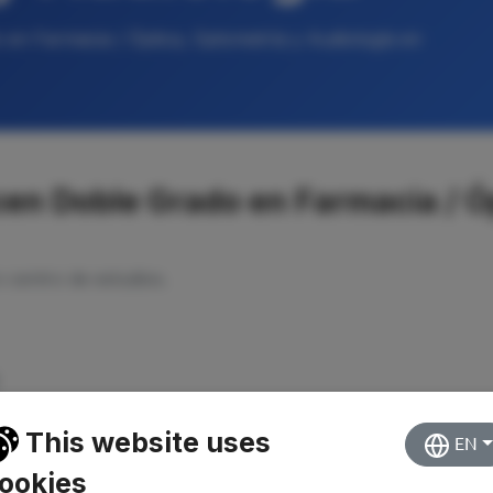
 en Farmacia / Óptica, Optometría y Audiología en
en Doble Grado en Farmacia / Ó
o centro de estudios.
This website uses
EN
ookies