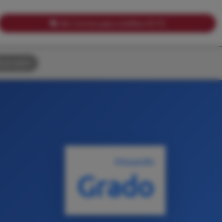
Ver Cursos para créditos ECTS
uscador
TITULACIÓN
Grado