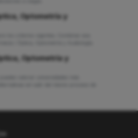
ecisiones a ciegas.
tica, Optometría y
e los criterios vigentes. Combinar esa
macia / Óptica, Optometría y Audiología.
ptica, Optometría y
 puedes valorar universidades más
ternativas sin salir del mismo proceso de