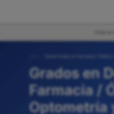
Notas de 
Inicio
Doble Grado en Farmacia / Óptica, 
Grados en D
Farmacia / Ó
Optometría 