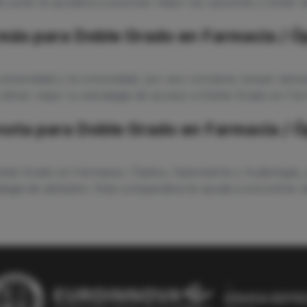
 junto te ayudará a priorizar mejor tus opciones y evitar d
ás para Doble Grado en Farmacia / Óp
niversidad y la comunidad, por eso conviene revisar siempr
 afinar mejor tu estrategia de acceso a Doble Grado en Far
 nota para Doble Grado en Farmacia / Ó
Doble Grado en Farmacia / Óptica, Optometría y Audiología,
tegia de admisión. Esta comparativa te ayuda a encontrar al