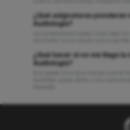
corte en una sola consulta. Compararlo todo
¿Qué asignaturas ponderan m
Audiología?
Las ponderaciones pueden variar según la u
información con la nota de corte te permite
¿Qué hacer si no me llega la
Audiología?
Si te quedas cerca de la nota de corte de 
accesibles, grados afines o una nueva estra
búsqueda.