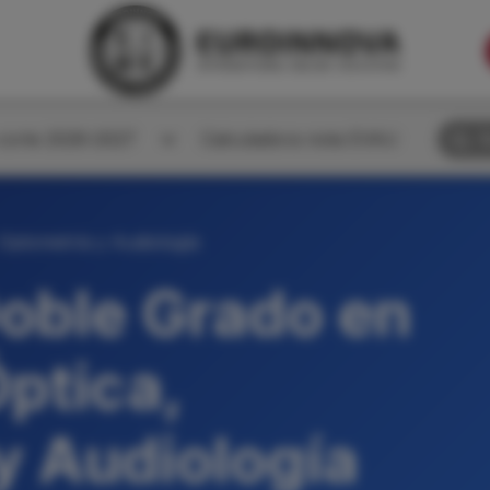
corte 2026-2027
Calculadora nota EVAU
B
Optometría y Audiología
oble Grado en
ptica,
y Audiología