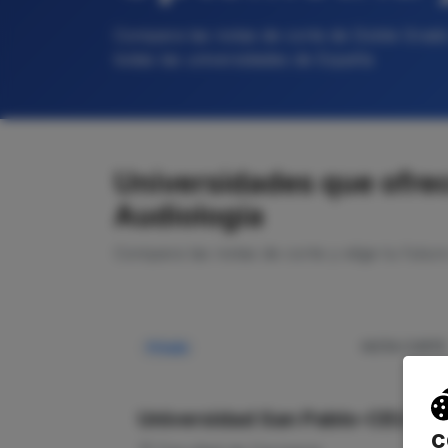
Compara las notas de corte de Doble Grado
todas las universidades de España
Universidades que ofrec
Audiología
Compara las notas de corte y elige tu futur
NOTA CORTE
Privada
—
Universidad San Pablo-CEU
c