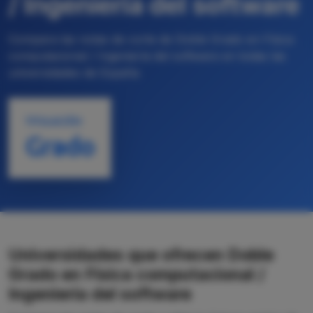
/ Ingeniería del software
Compara las notas de corte de Doble Grado en Física
computacional / Ingeniería del software en todas las
universidades de España
TITULACIÓN
Grado
Universidades que ofrecen Doble
Grado en Física computacional /
Ingeniería del software