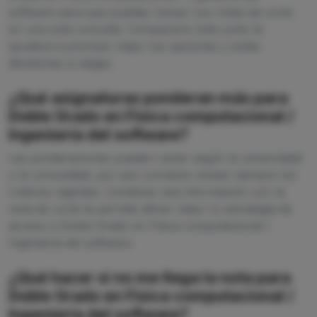
software para que puedas revisar sus notas de corte
en una sola consulta. Compararlo todo junto te
ayudará a priorizar mejor tus opciones y evitar
decisiones a ciegas.
¿Qué asignaturas ponderan más para
Doble Grado en Física computacional /
Ingeniería del software?
Las ponderaciones pueden variar según la universidad
y la comunidad, por eso conviene revisar siempre los
criterios vigentes. Combinar esa información con la
nota de corte te permite afinar mejor tu estrategia de
acceso a Doble Grado en Física computacional /
Ingeniería del software.
¿Qué hacer si no me llega la nota para
Doble Grado en Física computacional /
Ingeniería del software?