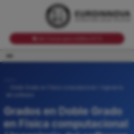
Notas de corte por Comunidades Autónomas
Buscador
Notas de corte por grado
Notas de corte por ramas universitarias
Ver Cursos para créditos ECTS
Inicio
Doble Grado en Física computacional / Ingeniería
del software
Grados en Doble Grado
en Física computacional