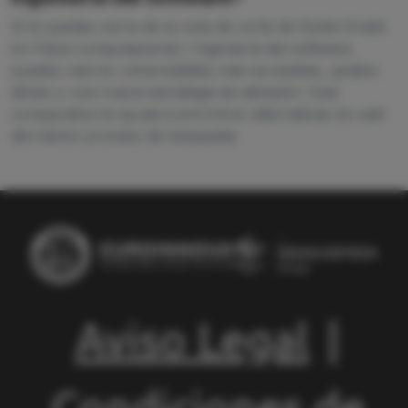
Si te quedas cerca de la nota de corte de Doble Grado
en Física computacional / Ingeniería del software,
puedes valorar universidades más accesibles, grados
afines o una nueva estrategia de admisión. Esta
comparativa te ayuda a encontrar alternativas sin salir
del mismo proceso de búsqueda.
Aviso Legal
|
Condiciones de