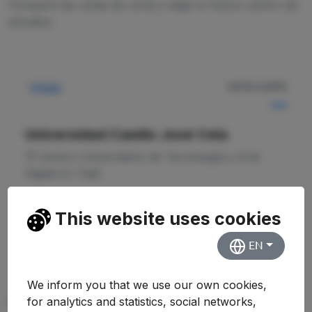
Compara las notas de corte y elige tu futuro centro de
estudios.
NOTA CORTE
Privada
—
Universidad Camilo José Cela
Centro Universitario de Tecnología y Arte
Digital (U-Tad)
Ver Detalles
This website uses cookies
EN
We inform you that we use our own cookies,
for analytics and statistics, social networks,
PREGUNTAS FRECUENTES (FAQ)