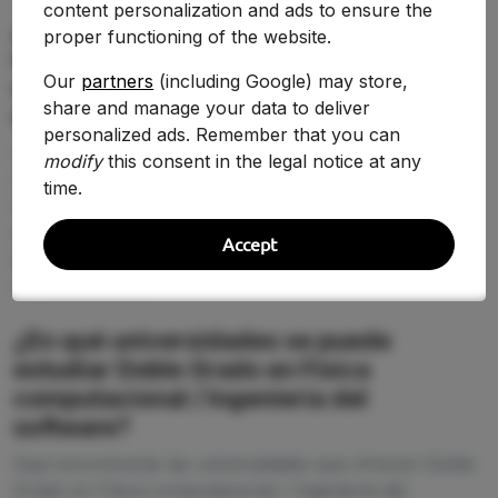
content personalization and ads to ensure the
¿Qué nota de corte se necesita para
proper functioning of the website.
estudiar Doble Grado en Física
Our
partners
(including Google) may store,
computacional / Ingeniería del software
share and manage your data to deliver
en 2026-2027?
personalized ads. Remember that you can
La nota de corte de Doble Grado en Física
modify
this consent in the legal notice at any
computacional / Ingeniería del software cambia según
time.
la universidad y la demanda de 2026-2027. En esta
página puedes comparar la puntuación de acceso
Accept
entre centros y detectar dónde tienes más opciones
reales de entrar.
¿En qué universidades se puede
estudiar Doble Grado en Física
computacional / Ingeniería del
software?
Aquí encontrarás las universidades que ofrecen Doble
Grado en Física computacional / Ingeniería del