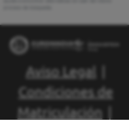
ayuda a encontrar alternativas sin salir del mismo
proceso de búsqueda.
Aviso Legal
|
Condiciones de
Matriculación
|