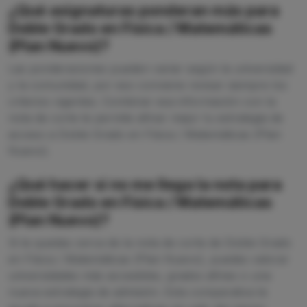
¿Qué asignaturas ponderan más para
Doble Grado en Física / Matemáticas
(Plan Nuevo)?
Las ponderaciones pueden variar según la universidad
y la comunidad, por eso conviene revisar siempre los
criterios vigentes. Combinar esa información con la
nota de corte te permite afinar mejor tu estrategia de
acceso a Doble Grado en Física / Matemáticas (Plan
Nuevo).
¿Qué hacer si no me llega la nota para
Doble Grado en Física / Matemáticas
(Plan Nuevo)?
Si te quedas cerca de la nota de corte de Doble Grado
en Física / Matemáticas (Plan Nuevo), puedes valorar
universidades más accesibles, grados afines o una
nueva estrategia de admisión. Esta comparativa te