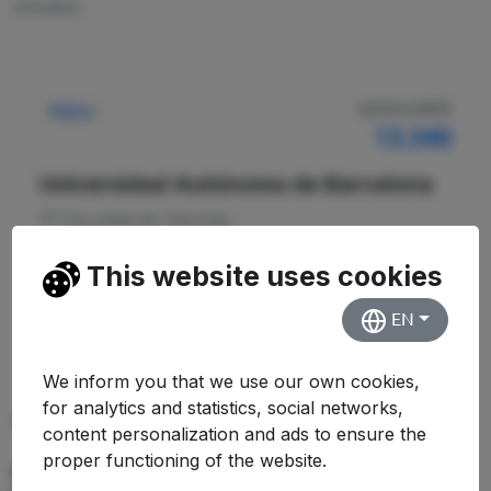
estudios.
NOTA CORTE
Pública
13.340
Universidad Autónoma de Barcelona
Facultad de Ciencias
This website uses cookies
Ver Detalles
EN
We inform you that we use our own cookies,
for analytics and statistics, social networks,
PREGUNTAS FRECUENTES (FAQ)
content personalization and ads to ensure the
proper functioning of the website.
¿Qué nota de corte se necesita para