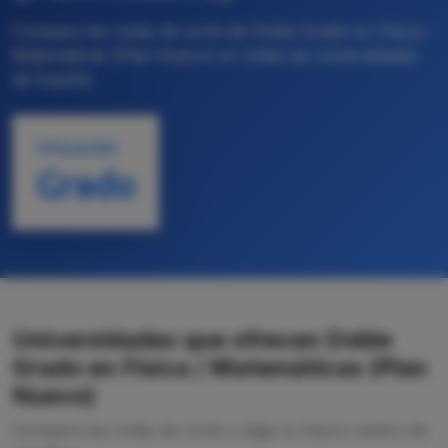
Compara las notas de corte de Doble Grado en Física /
Matemáticas (Plan Nuevo) en todas las universidades
de España
TITULACIÓN
Grado
Universidades que ofrecen Doble
Grado en Física / Matemáticas (Plan
Nuevo)
Compara las notas de corte y elige tu futuro centro de