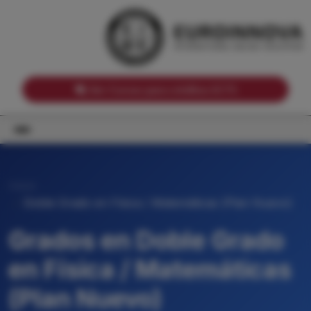
Notas de corte por Comunidades Autónomas
Buscador
Notas de corte por grado
Notas de corte por ramas universitarias
Ver Cursos para créditos ECTS
Inicio
Doble Grado en Física / Matemáticas (Plan Nuevo)
Grados en Doble Grado
en Física / Matemáticas
(Plan Nuevo)